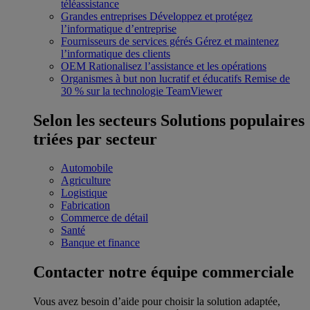
téléassistance
Grandes entreprises
Développez et protégez
l’informatique d’entreprise
Fournisseurs de services gérés
Gérez et maintenez
l’informatique des clients
OEM
Rationalisez l’assistance et les opérations
Organismes à but non lucratif et éducatifs
Remise de
30 % sur la technologie TeamViewer
Selon les secteurs
Solutions populaires
triées par secteur
Automobile
Agriculture
Logistique
Fabrication
Commerce de détail
Santé
Banque et finance
Contacter notre équipe commerciale
Vous avez besoin d’aide pour choisir la solution adaptée,