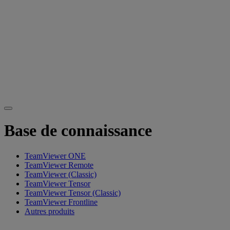
Base de connaissance
TeamViewer ONE
TeamViewer Remote
TeamViewer (Classic)
TeamViewer Tensor
TeamViewer Tensor (Classic)
TeamViewer Frontline
Autres produits