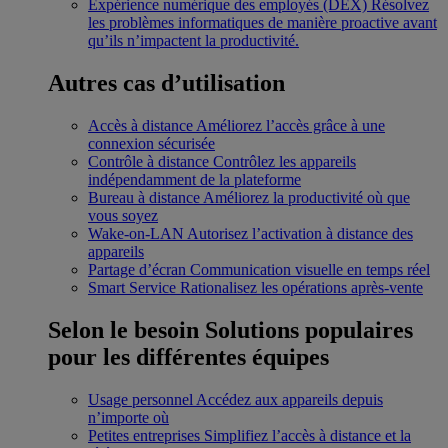
Expérience numérique des employés (DEX)
Résolvez
les problèmes informatiques de manière proactive avant
qu’ils n’impactent la productivité.
Autres cas d’utilisation
Accès à distance
Améliorez l’accès grâce à une
connexion sécurisée
Contrôle à distance
Contrôlez les appareils
indépendamment de la plateforme
Bureau à distance
Améliorez la productivité où que
vous soyez
Wake-on-LAN
Autorisez l’activation à distance des
appareils
Partage d’écran
Communication visuelle en temps réel
Smart Service
Rationalisez les opérations après-vente
Selon le besoin
Solutions populaires
pour les différentes équipes
Usage personnel
Accédez aux appareils depuis
n’importe où
Petites entreprises
Simplifiez l’accès à distance et la