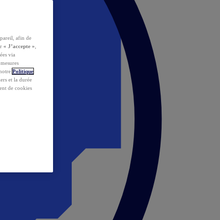
pareil, afin de
ur
« J’accepte »
,
ées via
s mesures
 notre
Politique
iers et la durée
ent de cookies