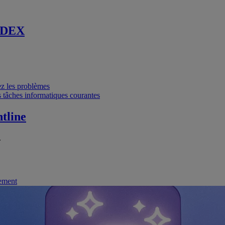
 DEX
vez les problèmes
 tâches informatiques courantes
tline
.
nement