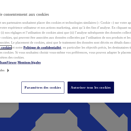
de consentement aux cookies
ses partenaires souhaitent placer des cookies et technologies similaires (« Cookie ») sur votre ap
votre expérience utilisateur et nos actions marketing, ainsi qu’à des fins d’analyse. En cliquant s
(i) nos réglages et l’utilisation de cookies ainsi que (ii) l’analyse subséquente des données collect
de cookies, qui peuvent être associées aux données collectées par l’utilisation de nos produits et le
sociées. Le placement de cookies, ainsi que le traitement des données sont décrits en détails dans
 cookies
et notre
Politique de confidentialité
, en particulier les objectifs précis, les destinataires t
es cookies. Si vous souhaitez choisir vous-même vos préférences, vous pouvez adapter le placem
mètres des cookies.
 TeamViewer
Mentions légales
ales
Paramètres des cookies
Autoriser tous les cookies