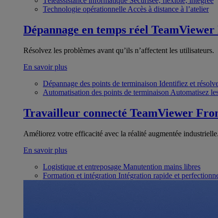
Téléassistance informatique
Sécurisée, flexible, intégrée
Technologie opérationnelle
Accès à distance à l’atelier
Dépannage en temps réel
TeamViewer
Résolvez les problèmes avant qu’ils n’affectent les utilisateurs.
En savoir plus
Dépannage des points de terminaison
Identifiez et résol
Automatisation des points de terminaison
Automatisez les
Travailleur connecté
TeamViewer Fron
Améliorez votre efficacité avec la réalité augmentée industrielle
En savoir plus
Logistique et entreposage
Manutention mains libres
Formation et intégration
Intégration rapide et perfection