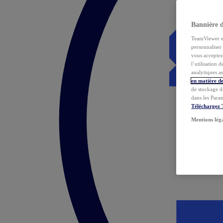
Bannière 
TeamViewer et 
personnaliser 
vous acceptez 
l’utilisation 
analytiques as
en matière de
de stockage d
dans les Para
Téléchargez
Mentions lég