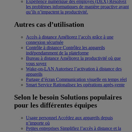
Expérience numérique des employés (DEX)
Résolvez
les problèmes informatiques de manière proactive avant
qu’ils n’impactent la productivité.
Autres cas d’utilisation
Accès à distance
Améliorez l’accès grâce à une
connexion sécurisée
Contrôle à distance
Contrôlez les appareils
indépendamment de la plateforme
Bureau à distance
Améliorez la productivité où que
vous soyez
Wake-on-LAN
Autorisez l’activation à distance des
appareils
Partage d’écran
Communication visuelle en temps réel
Smart Service
Rationalisez les opérations après-vente
Selon le besoin
Solutions populaires
pour les différentes équipes
Usage personnel
Accédez aux appareils depuis
n’importe où
Petites entreprises
Simplifiez l’accès à distance et la