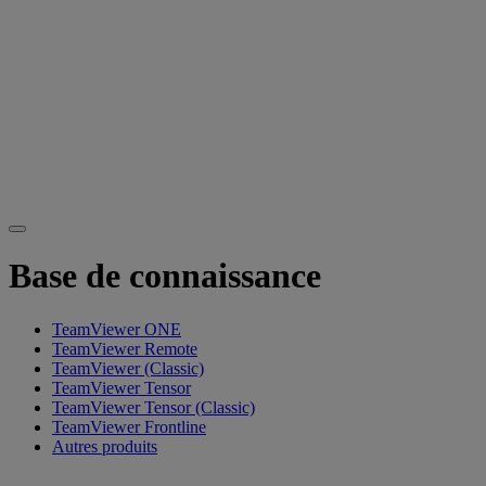
Base de connaissance
TeamViewer ONE
TeamViewer Remote
TeamViewer (Classic)
TeamViewer Tensor
TeamViewer Tensor (Classic)
TeamViewer Frontline
Autres produits