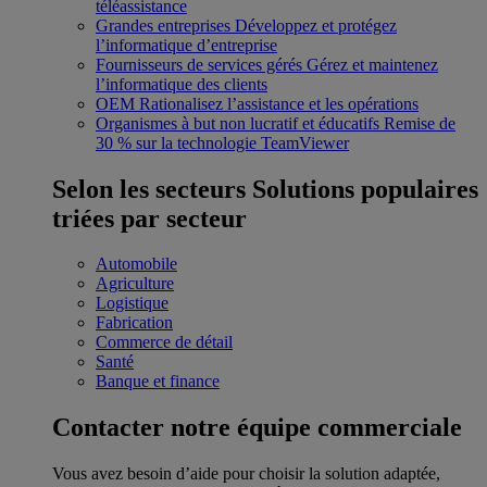
téléassistance
Grandes entreprises
Développez et protégez
l’informatique d’entreprise
Fournisseurs de services gérés
Gérez et maintenez
l’informatique des clients
OEM
Rationalisez l’assistance et les opérations
Organismes à but non lucratif et éducatifs
Remise de
30 % sur la technologie TeamViewer
Selon les secteurs
Solutions populaires
triées par secteur
Automobile
Agriculture
Logistique
Fabrication
Commerce de détail
Santé
Banque et finance
Contacter notre équipe commerciale
Vous avez besoin d’aide pour choisir la solution adaptée,