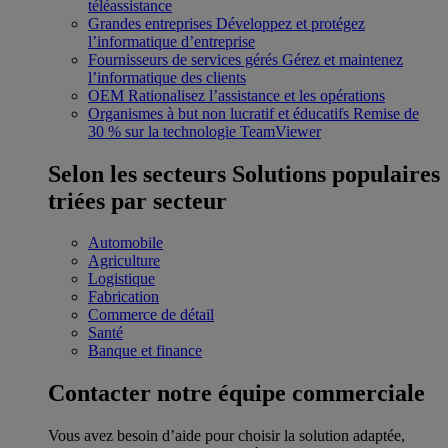
téléassistance
Grandes entreprises
Développez et protégez
l’informatique d’entreprise
Fournisseurs de services gérés
Gérez et maintenez
l’informatique des clients
OEM
Rationalisez l’assistance et les opérations
Organismes à but non lucratif et éducatifs
Remise de
30 % sur la technologie TeamViewer
Selon les secteurs
Solutions populaires
triées par secteur
Automobile
Agriculture
Logistique
Fabrication
Commerce de détail
Santé
Banque et finance
Contacter notre équipe commerciale
Vous avez besoin d’aide pour choisir la solution adaptée,