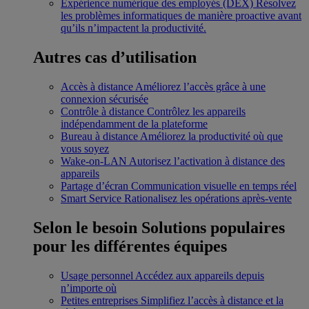
Expérience numérique des employés (DEX)
Résolvez
les problèmes informatiques de manière proactive avant
qu’ils n’impactent la productivité.
Autres cas d’utilisation
Accès à distance
Améliorez l’accès grâce à une
connexion sécurisée
Contrôle à distance
Contrôlez les appareils
indépendamment de la plateforme
Bureau à distance
Améliorez la productivité où que
vous soyez
Wake-on-LAN
Autorisez l’activation à distance des
appareils
Partage d’écran
Communication visuelle en temps réel
Smart Service
Rationalisez les opérations après-vente
Selon le besoin
Solutions populaires
pour les différentes équipes
Usage personnel
Accédez aux appareils depuis
n’importe où
Petites entreprises
Simplifiez l’accès à distance et la