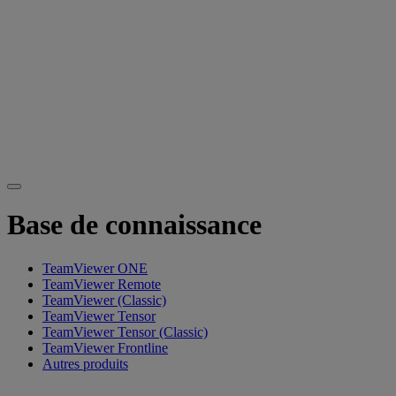
Base de connaissance
TeamViewer ONE
TeamViewer Remote
TeamViewer (Classic)
TeamViewer Tensor
TeamViewer Tensor (Classic)
TeamViewer Frontline
Autres produits