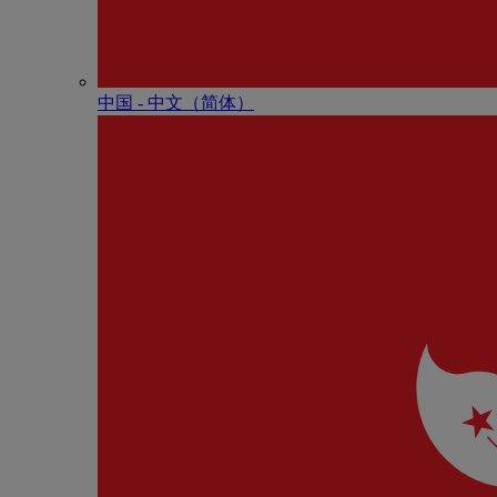
中国 - 中⽂（简体）