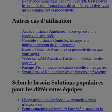
Expérience numérique des employés (DEX)
Résolvez
les problèmes informatiques de manière proactive avant
qu’ils n’impactent la productivité.
Autres cas d’utilisation
Accès à distance
Améliorez l’accès grâce à une
connexion sécurisée
Contrôle à distance
Contrôlez les appareils
indépendamment de la plateforme
Bureau à distance
Améliorez la productivité où que
vous soyez
Wake-on-LAN
Autorisez l’activation à distance des
appareils
Partage d’écran
Communication visuelle en temps réel
Smart Service
Rationalisez les opérations après-vente
Selon le besoin
Solutions populaires
pour les différentes équipes
Usage personnel
Accédez aux appareils depuis
n’importe où
Petites entreprises
Simplifiez l’accès à distance et la