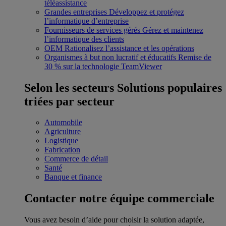
téléassistance
Grandes entreprises
Développez et protégez
l’informatique d’entreprise
Fournisseurs de services gérés
Gérez et maintenez
l’informatique des clients
OEM
Rationalisez l’assistance et les opérations
Organismes à but non lucratif et éducatifs
Remise de
30 % sur la technologie TeamViewer
Selon les secteurs
Solutions populaires
triées par secteur
Automobile
Agriculture
Logistique
Fabrication
Commerce de détail
Santé
Banque et finance
Contacter notre équipe commerciale
Vous avez besoin d’aide pour choisir la solution adaptée,