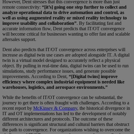
However, Dent stresses that this convergence is more than just
remote connectivity:
“[it’s] going one step further to collect and
analyze operational data to drive automation and control, as
well as using augmented reality or mixed reality technology to
improve usability and collaboration”
. By facilitating fast and
accurate information flow, Dent predicts that IT/OT convergence
will become critical for businesses wanting to offer fast and scalable
aftersales support.
Dent also predicts that IT/OT convergence across enterprises will
increase as digital twin use cases are adopted alongside IT. A digital
twin is a virtual model designed to accurately reflect a physical
object. By pulling in real-time data, digital twins can be used to run
simulations, study performance issues, and generate possible
improvements. According to Dent,
“[Digital twins] improve
efficiency where complex industrial equipment is needed like
warehouses, logistics, and aerospace environments.”
While the benefits of IT/OT convergence can be substantial, the
journey to get there is often fraught with challenges. According to a
recent report by
McKinsey & Company
, the historical divergence in
IT and OT implementations has led to the development of notably
different architectures and protocols. The outcome of these
differences is significant structural and cultural barriers that obstruct
the path to convergence. For organizations wishing to overcome the