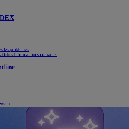
 DEX
vez les problèmes
 tâches informatiques courantes
tline
.
nement