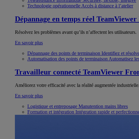
Téléassistance informatique
Sécurisée, flexible, intégrée
Technologie opérationnelle
Accès à distance à l’atelier
Dépannage en temps réel
TeamViewer
Résolvez les problèmes avant qu’ils n’affectent les utilisateurs.
En savoir plus
Dépannage des points de terminaison
Identifiez et résol
Automatisation des points de terminaison
Automatisez les
Travailleur connecté
TeamViewer Fron
Améliorez votre efficacité avec la réalité augmentée industrielle
En savoir plus
Logistique et entreposage
Manutention mains libres
Formation et intégration
Intégration rapide et perfection