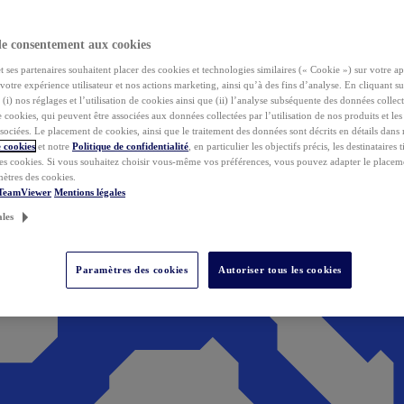
de consentement aux cookies
ses partenaires souhaitent placer des cookies et technologies similaires (« Cookie ») sur votre ap
votre expérience utilisateur et nos actions marketing, ainsi qu’à des fins d’analyse. En cliquant s
(i) nos réglages et l’utilisation de cookies ainsi que (ii) l’analyse subséquente des données collect
de cookies, qui peuvent être associées aux données collectées par l’utilisation de nos produits et le
sociées. Le placement de cookies, ainsi que le traitement des données sont décrits en détails dans
 cookies
et notre
Politique de confidentialité
, en particulier les objectifs précis, les destinataires t
es cookies. Si vous souhaitez choisir vous-même vos préférences, vous pouvez adapter le placem
mètres des cookies.
 TeamViewer
Mentions légales
ales
Paramètres des cookies
Autoriser tous les cookies