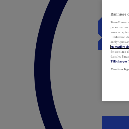
Bannière 
TeamViewer et 
personnaliser 
vous acceptez 
l’utilisation 
analytiques as
en matière de
de stockage d
dans les Para
Téléchargez
Mentions lég