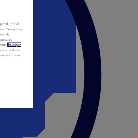
pareil, afin de
ur
« J’accepte »
,
ées via
s mesures
 notre
Politique
iers et la durée
ent de cookies