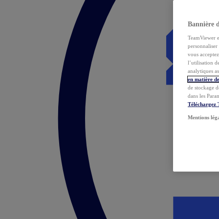
Bannière 
TeamViewer et 
personnaliser 
vous acceptez 
l’utilisation 
analytiques as
en matière de
de stockage d
dans les Para
Téléchargez
Mentions lég