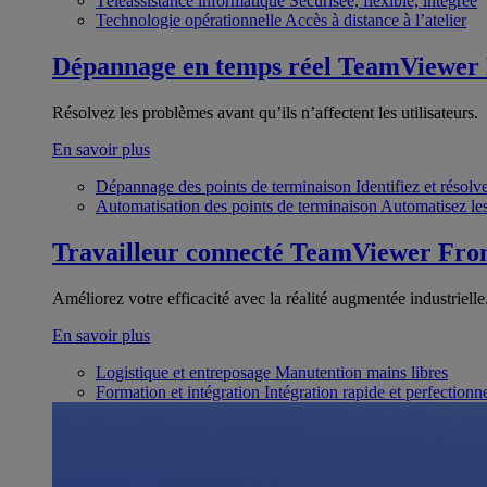
Téléassistance informatique
Sécurisée, flexible, intégrée
Technologie opérationnelle
Accès à distance à l’atelier
Dépannage en temps réel
TeamViewer
Résolvez les problèmes avant qu’ils n’affectent les utilisateurs.
En savoir plus
Dépannage des points de terminaison
Identifiez et résol
Automatisation des points de terminaison
Automatisez les
Travailleur connecté
TeamViewer Fron
Améliorez votre efficacité avec la réalité augmentée industrielle
En savoir plus
Logistique et entreposage
Manutention mains libres
Formation et intégration
Intégration rapide et perfection