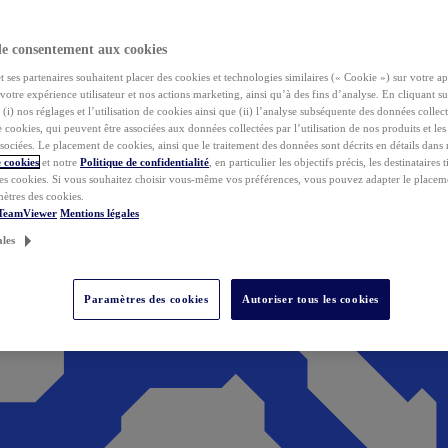
de consentement aux cookies
ses partenaires souhaitent placer des cookies et technologies similaires (« Cookie ») sur votre ap
votre expérience utilisateur et nos actions marketing, ainsi qu’à des fins d’analyse. En cliquant s
(i) nos réglages et l’utilisation de cookies ainsi que (ii) l’analyse subséquente des données collect
de cookies, qui peuvent être associées aux données collectées par l’utilisation de nos produits et le
sociées. Le placement de cookies, ainsi que le traitement des données sont décrits en détails dans
 cookies
et notre
Politique de confidentialité
, en particulier les objectifs précis, les destinataires t
es cookies. Si vous souhaitez choisir vous-même vos préférences, vous pouvez adapter le placem
mètres des cookies.
 TeamViewer
Mentions légales
ales
Paramètres des cookies
Autoriser tous les cookies