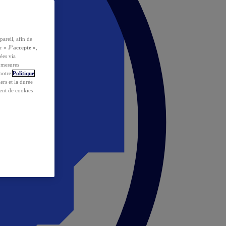
pareil, afin de
ur
« J’accepte »
,
ées via
s mesures
 notre
Politique
iers et la durée
ent de cookies