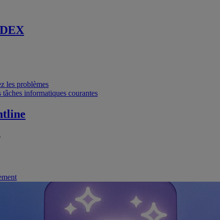
 DEX
vez les problèmes
 tâches informatiques courantes
tline
.
nement