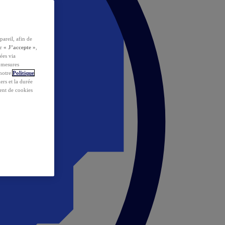
pareil, afin de
ur
« J’accepte »
,
ées via
s mesures
 notre
Politique
iers et la durée
ent de cookies