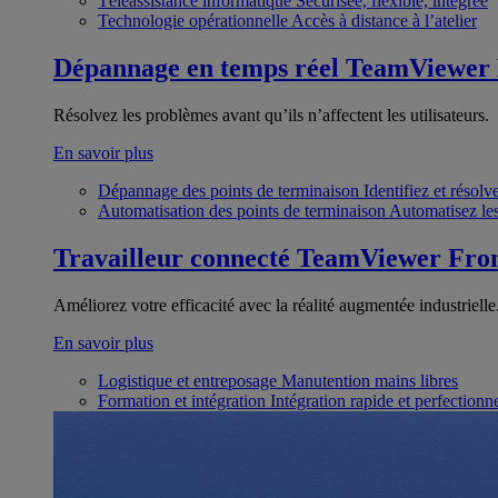
Téléassistance informatique
Sécurisée, flexible, intégrée
Technologie opérationnelle
Accès à distance à l’atelier
Dépannage en temps réel
TeamViewer
Résolvez les problèmes avant qu’ils n’affectent les utilisateurs.
En savoir plus
Dépannage des points de terminaison
Identifiez et résol
Automatisation des points de terminaison
Automatisez les
Travailleur connecté
TeamViewer Fron
Améliorez votre efficacité avec la réalité augmentée industrielle
En savoir plus
Logistique et entreposage
Manutention mains libres
Formation et intégration
Intégration rapide et perfection