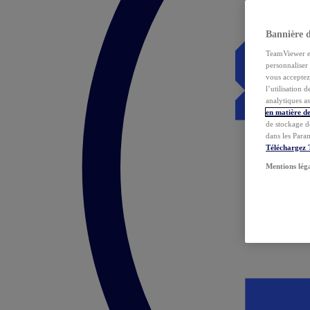
Bannière 
TeamViewer et 
personnaliser 
vous acceptez 
l’utilisation 
analytiques as
en matière de
de stockage d
dans les Para
Téléchargez
Mentions lég