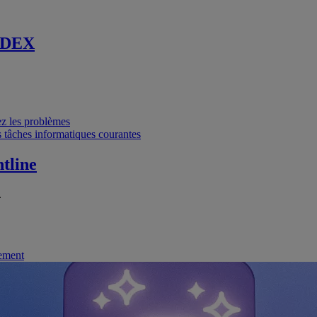
 DEX
vez les problèmes
 tâches informatiques courantes
tline
.
nement