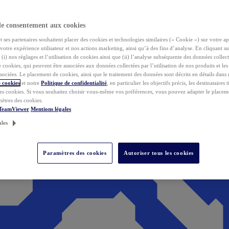
de consentement aux cookies
ses partenaires souhaitent placer des cookies et technologies similaires (« Cookie ») sur votre ap
votre expérience utilisateur et nos actions marketing, ainsi qu’à des fins d’analyse. En cliquant s
(i) nos réglages et l’utilisation de cookies ainsi que (ii) l’analyse subséquente des données collect
de cookies, qui peuvent être associées aux données collectées par l’utilisation de nos produits et le
sociées. Le placement de cookies, ainsi que le traitement des données sont décrits en détails dans
 cookies
et notre
Politique de confidentialité
, en particulier les objectifs précis, les destinataires t
es cookies. Si vous souhaitez choisir vous-même vos préférences, vous pouvez adapter le placem
mètres des cookies.
 TeamViewer
Mentions légales
ales
Paramètres des cookies
Autoriser tous les cookies