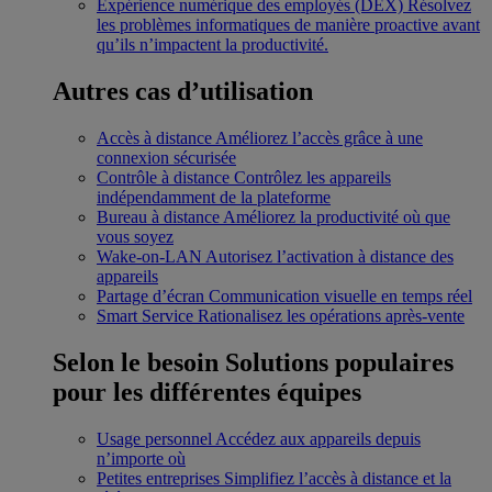
Expérience numérique des employés (DEX)
Résolvez
les problèmes informatiques de manière proactive avant
qu’ils n’impactent la productivité.
Autres cas d’utilisation
Accès à distance
Améliorez l’accès grâce à une
connexion sécurisée
Contrôle à distance
Contrôlez les appareils
indépendamment de la plateforme
Bureau à distance
Améliorez la productivité où que
vous soyez
Wake-on-LAN
Autorisez l’activation à distance des
appareils
Partage d’écran
Communication visuelle en temps réel
Smart Service
Rationalisez les opérations après-vente
Selon le besoin
Solutions populaires
pour les différentes équipes
Usage personnel
Accédez aux appareils depuis
n’importe où
Petites entreprises
Simplifiez l’accès à distance et la