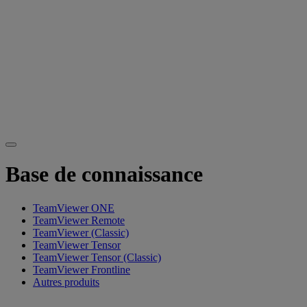
Base de connaissance
TeamViewer ONE
TeamViewer Remote
TeamViewer (Classic)
TeamViewer Tensor
TeamViewer Tensor (Classic)
TeamViewer Frontline
Autres produits