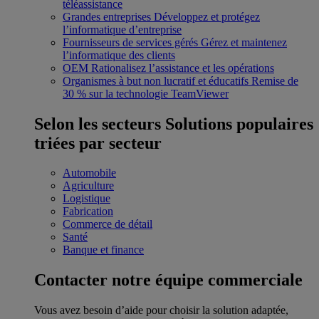
téléassistance
Grandes entreprises
Développez et protégez
l’informatique d’entreprise
Fournisseurs de services gérés
Gérez et maintenez
l’informatique des clients
OEM
Rationalisez l’assistance et les opérations
Organismes à but non lucratif et éducatifs
Remise de
30 % sur la technologie TeamViewer
Selon les secteurs
Solutions populaires
triées par secteur
Automobile
Agriculture
Logistique
Fabrication
Commerce de détail
Santé
Banque et finance
Contacter notre équipe commerciale
Vous avez besoin d’aide pour choisir la solution adaptée,