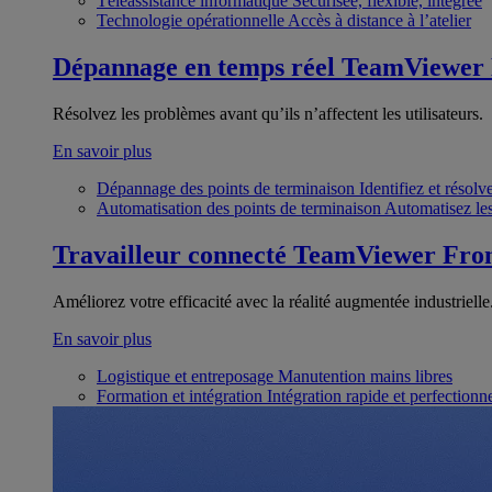
Téléassistance informatique
Sécurisée, flexible, intégrée
Technologie opérationnelle
Accès à distance à l’atelier
Dépannage en temps réel
TeamViewer
Résolvez les problèmes avant qu’ils n’affectent les utilisateurs.
En savoir plus
Dépannage des points de terminaison
Identifiez et résol
Automatisation des points de terminaison
Automatisez les
Travailleur connecté
TeamViewer Fron
Améliorez votre efficacité avec la réalité augmentée industrielle
En savoir plus
Logistique et entreposage
Manutention mains libres
Formation et intégration
Intégration rapide et perfection