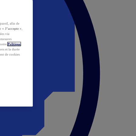
pareil, afin de
ur
« J’accepte »
,
ées via
s mesures
 notre
Politique
iers et la durée
ent de cookies