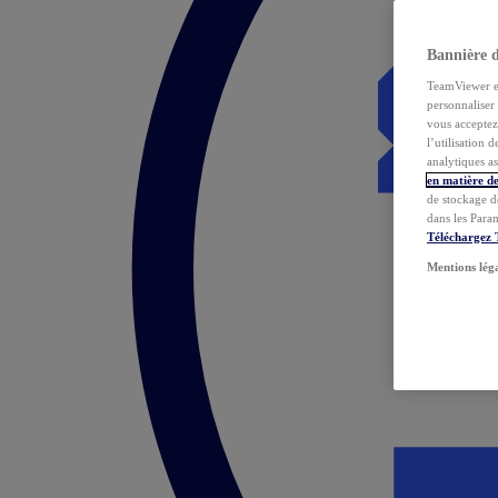
Bannière 
TeamViewer et 
personnaliser 
vous acceptez 
l’utilisation 
analytiques as
en matière de
de stockage d
dans les Para
Téléchargez
Mentions lég