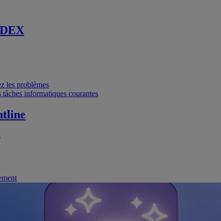
 DEX
vez les problèmes
 tâches informatiques courantes
tline
.
nement