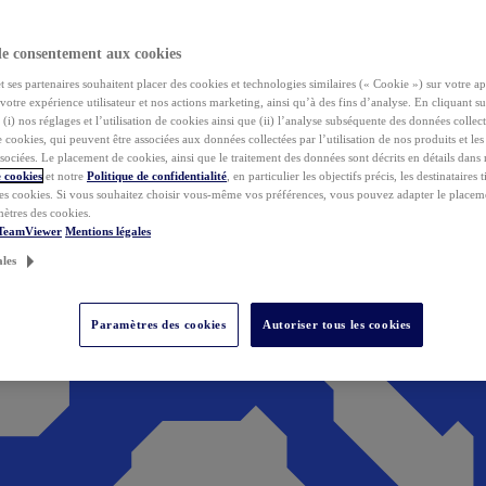
de consentement aux cookies
ses partenaires souhaitent placer des cookies et technologies similaires (« Cookie ») sur votre ap
votre expérience utilisateur et nos actions marketing, ainsi qu’à des fins d’analyse. En cliquant s
(i) nos réglages et l’utilisation de cookies ainsi que (ii) l’analyse subséquente des données collect
de cookies, qui peuvent être associées aux données collectées par l’utilisation de nos produits et le
sociées. Le placement de cookies, ainsi que le traitement des données sont décrits en détails dans
 cookies
et notre
Politique de confidentialité
, en particulier les objectifs précis, les destinataires t
es cookies. Si vous souhaitez choisir vous-même vos préférences, vous pouvez adapter le placem
mètres des cookies.
 TeamViewer
Mentions légales
ales
Paramètres des cookies
Autoriser tous les cookies