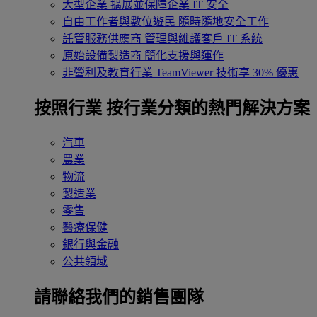
大型企業
擴展並保障企業 IT 安全
自由工作者與數位遊民
隨時隨地安全工作
託管服務供應商
管理與維護客戶 IT 系統
原始設備製造商
簡化支援與運作
非營利及教育行業
TeamViewer 技術享 30% 優惠
按照行業
按行業分類的熱門解決方案
汽車
農業
物流
製造業
零售
醫療保健
銀行與金融
公共領域
請聯絡我們的銷售團隊