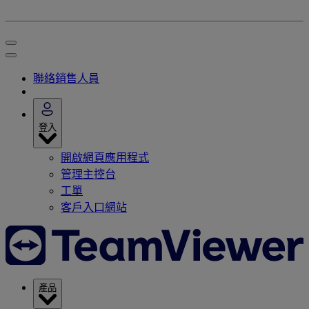
聯絡銷售人員
登入
開啟網頁應用程式
管理主控台
工單
客戶入口網站
產品