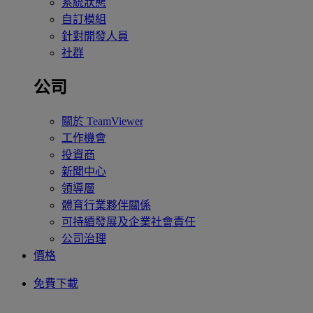
系統狀態
自訂模組
針對開發人員
社群
公司
關於 TeamViewer
工作機會
投資商
新聞中心
領導層
體育行業夥伴關係
可持續發展及企業社會責任
公司治理
價格
免費下載