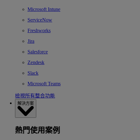
Microsoft Intune
ServiceNow
Freshworks
Jira
Salesforce
Zendesk
Slack
Microsoft Teams
檢視所有整合功能
解決方案
熱門使用案例