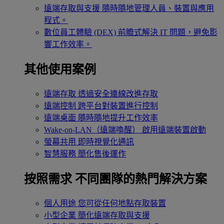
遠端存取與支援
隨時隨地管理人員、裝置與應用
程式。
數位員工體驗 (DEX)
前瞻式解決 IT 問題，避免影
響工作效率。
其他使用案例
遠端存取
透過安全連線改進存取
遠端控制
跨平台對裝置進行控制
遠端桌面
隨時隨地提升工作效率
Wake-on-LAN（遠端喚醒）
啟用遠端裝置啟動
螢幕共用
即時視覺化通訊
智慧服務
簡化售後運作
按照需求
不同團隊的熱門解決方案
個人用途
您可從任何地點存取裝置
小型企業
簡化遠端存取與支援