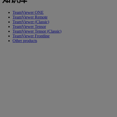
TeamViewer ONE
TeamViewer Remote
TeamViewer (Classic)
TeamViewer Tensor
TeamViewer Tensor (Classic)
TeamViewer Frontline
Other products