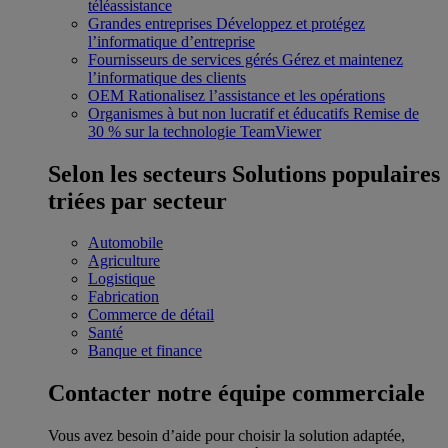
téléassistance
Grandes entreprises
Développez et protégez
l’informatique d’entreprise
Fournisseurs de services gérés
Gérez et maintenez
l’informatique des clients
OEM
Rationalisez l’assistance et les opérations
Organismes à but non lucratif et éducatifs
Remise de
30 % sur la technologie TeamViewer
Selon les secteurs
Solutions populaires
triées par secteur
Automobile
Agriculture
Logistique
Fabrication
Commerce de détail
Santé
Banque et finance
Contacter notre équipe commerciale
Vous avez besoin d’aide pour choisir la solution adaptée,