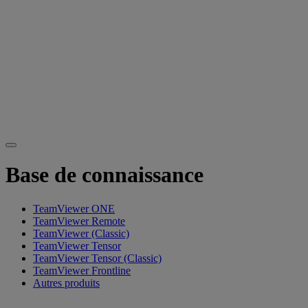
Base de connaissance
TeamViewer ONE
TeamViewer Remote
TeamViewer (Classic)
TeamViewer Tensor
TeamViewer Tensor (Classic)
TeamViewer Frontline
Autres produits