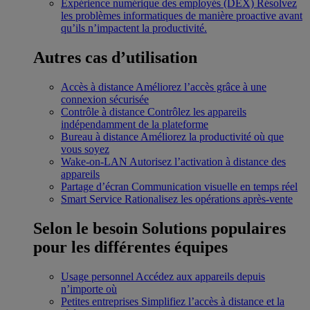
Expérience numérique des employés (DEX)
Résolvez
les problèmes informatiques de manière proactive avant
qu’ils n’impactent la productivité.
Autres cas d’utilisation
Accès à distance
Améliorez l’accès grâce à une
connexion sécurisée
Contrôle à distance
Contrôlez les appareils
indépendamment de la plateforme
Bureau à distance
Améliorez la productivité où que
vous soyez
Wake-on-LAN
Autorisez l’activation à distance des
appareils
Partage d’écran
Communication visuelle en temps réel
Smart Service
Rationalisez les opérations après-vente
Selon le besoin
Solutions populaires
pour les différentes équipes
Usage personnel
Accédez aux appareils depuis
n’importe où
Petites entreprises
Simplifiez l’accès à distance et la