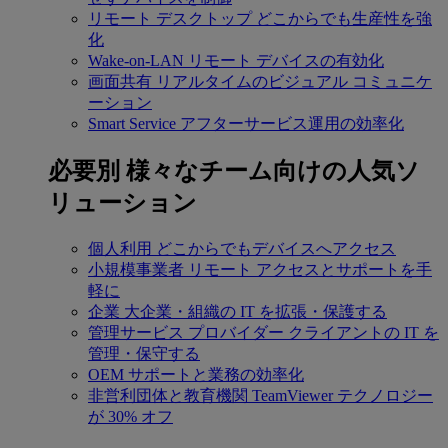
リモート デスクトップ
どこからでも生産性を強
化
Wake-on-LAN
リモート デバイスの有効化
画面共有
リアルタイムのビジュアル コミュニケ
ーション
Smart Service
アフターサービス運用の効率化
必要別
様々なチーム向けの人気ソ
リューション
個人利用
どこからでもデバイスへアクセス
小規模事業者
リモート アクセスとサポートを手
軽に
企業
大企業・組織の IT を拡張・保護する
管理サービス プロバイダー
クライアントの IT を
管理・保守する
OEM
サポートと業務の効率化
非営利団体と教育機関
TeamViewer テクノロジー
が 30% オフ