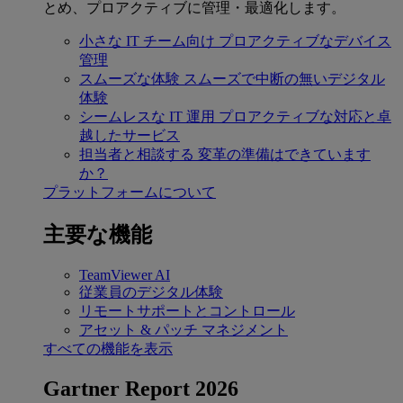
とめ、プロアクティブに管理・最適化します。
小さな IT チーム向け
プロアクティブなデバイス
管理
スムーズな体験
スムーズで中断の無いデジタル
体験
シームレスな IT 運用
プロアクティブな対応と卓
越したサービス
担当者と相談する
変革の準備はできています
か？
プラットフォームについて
主要な機能
TeamViewer AI
従業員のデジタル体験
リモートサポートとコントロール
アセット & パッチ マネジメント
すべての機能を表示
Gartner Report 2026