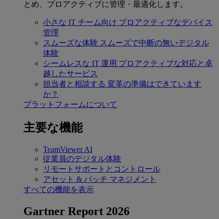
とめ、プロアクティブに管理・最適化します。
小さな IT チーム向け
プロアクティブなデバイス
管理
スムーズな体験
スムーズで中断の無いデジタル
体験
シームレスな IT 運用
プロアクティブな対応と卓
越したサービス
担当者と相談する
変革の準備はできています
か？
プラットフォームについて
主要な機能
TeamViewer AI
従業員のデジタル体験
リモートサポートとコントロール
アセット & パッチ マネジメント
すべての機能を表示
Gartner Report 2026