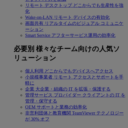
リモート デスクトップ
どこからでも生産性を強
化
Wake-on-LAN
リモート デバイスの有効化
画面共有
リアルタイムのビジュアル コミュニケ
ーション
Smart Service
アフターサービス運用の効率化
必要別
様々なチーム向けの人気ソ
リューション
個人利用
どこからでもデバイスへアクセス
小規模事業者
リモート アクセスとサポートを手
軽に
企業
大企業・組織の IT を拡張・保護する
管理サービス プロバイダー
クライアントの IT を
管理・保守する
OEM
サポートと業務の効率化
非営利団体と教育機関
TeamViewer テクノロジー
が 30% オフ