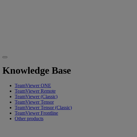
Knowledge Base
TeamViewer ONE
TeamViewer Remote
TeamViewer (Classic)
TeamViewer Tensor
TeamViewer Tensor (Classic)
TeamViewer Frontline
Other products