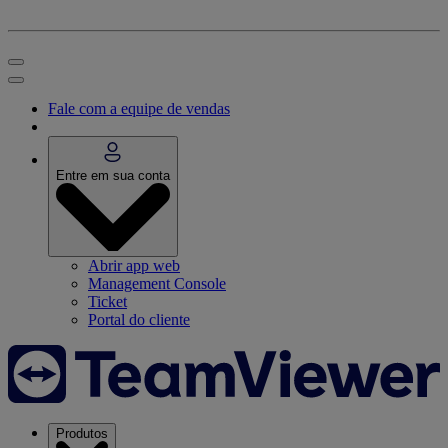
Fale com a equipe de vendas
Entre em sua conta
Abrir app web
Management Console
Ticket
Portal do cliente
Produtos