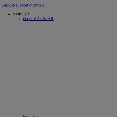
Back to support overview
Assist AR
O que é Assist AR
Recursos