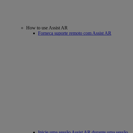
How to use Assist AR
Forneça suporte remoto com Assist AR
Inicie uma sessão Assist AR durante uma sessão