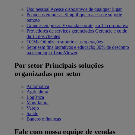
Uso pessoal
Acesse dispositivos de qualquer lugar
Pequenas empresas
Simplifique o acesso e suporte
remoto
Grandes empresas
Expanda e proteja a TI corporativa
Provedores de serviços gerenciados
Gerencie e cuide
da TI dos clientes
OEMs
Otimize o suporte e as operações
Setor sem fins lucrativos e educação
30% de desconto
na tecnologia TeamViewer
Por setor
Principais soluções
organizadas por setor
Automotiva
Agricultura
Logística
Manufatura
Varejo
Saúde
Bancos e finanças
Fale com nossa equipe de vendas