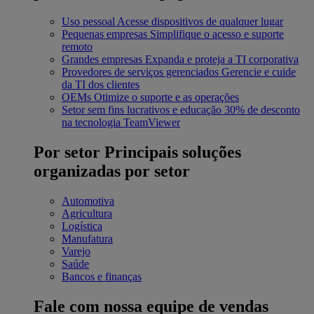
Uso pessoal
Acesse dispositivos de qualquer lugar
Pequenas empresas
Simplifique o acesso e suporte
remoto
Grandes empresas
Expanda e proteja a TI corporativa
Provedores de serviços gerenciados
Gerencie e cuide
da TI dos clientes
OEMs
Otimize o suporte e as operações
Setor sem fins lucrativos e educação
30% de desconto
na tecnologia TeamViewer
Por setor
Principais soluções
organizadas por setor
Automotiva
Agricultura
Logística
Manufatura
Varejo
Saúde
Bancos e finanças
Fale com nossa equipe de vendas