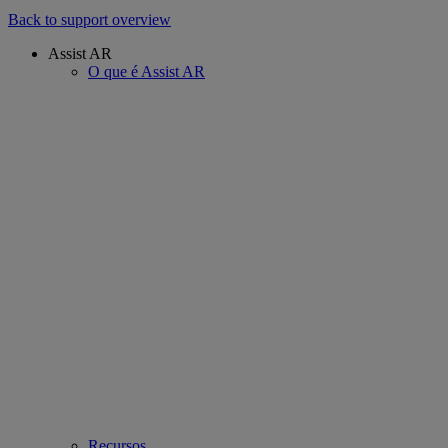
Back to support overview
Assist AR
O que é Assist AR
Recursos