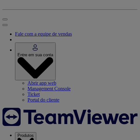
Fale com a equipe de vendas
Entre em sua conta
Abrir app web
Management Console
Ticket
Portal do cliente
Produtos