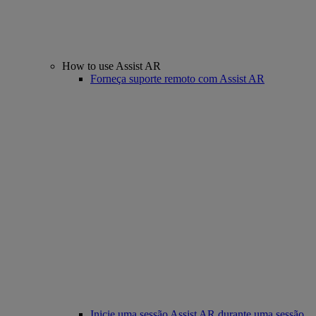
How to use Assist AR
Forneça suporte remoto com Assist AR
Inicie uma sessão Assist AR durante uma sessão