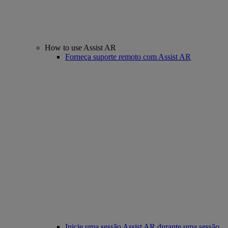
How to use Assist AR
Forneça suporte remoto com Assist AR
Inicie uma sessão Assist AR durante uma sessão