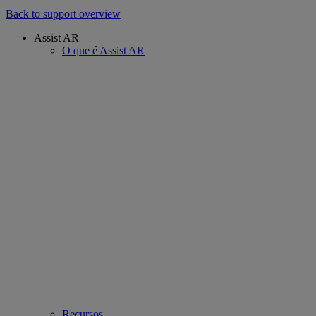
Back to support overview
Assist AR
O que é Assist AR
Recursos