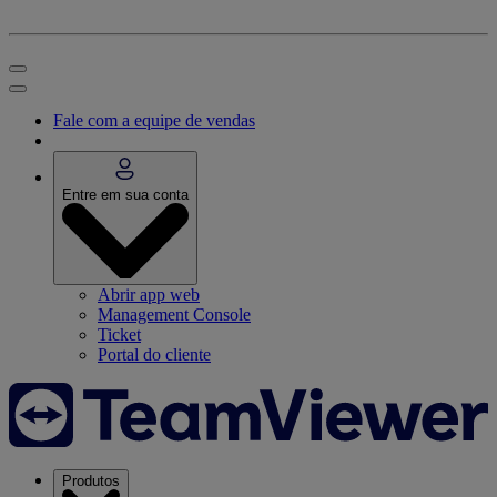
Fale com a equipe de vendas
Entre em sua conta
Abrir app web
Management Console
Ticket
Portal do cliente
Produtos