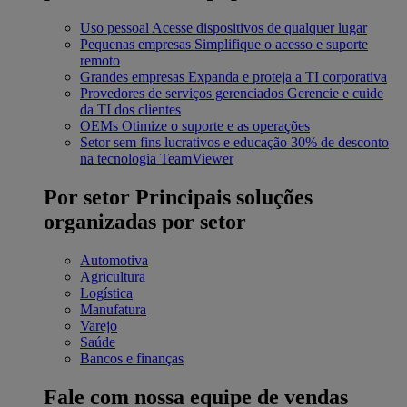
Uso pessoal
Acesse dispositivos de qualquer lugar
Pequenas empresas
Simplifique o acesso e suporte
remoto
Grandes empresas
Expanda e proteja a TI corporativa
Provedores de serviços gerenciados
Gerencie e cuide
da TI dos clientes
OEMs
Otimize o suporte e as operações
Setor sem fins lucrativos e educação
30% de desconto
na tecnologia TeamViewer
Por setor
Principais soluções
organizadas por setor
Automotiva
Agricultura
Logística
Manufatura
Varejo
Saúde
Bancos e finanças
Fale com nossa equipe de vendas