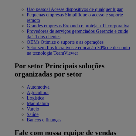
Uso pessoal
Acesse dispositivos de qualquer lugar
Pequenas empresas
Simplifique o acesso e suporte
remoto
Grandes empresas
Expanda e proteja a TI corporativa
Provedores de serviços gerenciados
Gerencie e cuide
da TI dos clientes
OEMs
Otimize o suporte e as operações
Setor sem fins lucrativos e educação
30% de desconto
na tecnologia TeamViewer
Por setor
Principais soluções
organizadas por setor
Automotiva
Agricultura
Logística
Manufatura
Varejo
Saúde
Bancos e finanças
Fale com nossa equipe de vendas