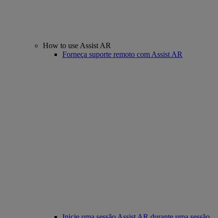
How to use Assist AR
Forneça suporte remoto com Assist AR
Inicie uma sessão Assist AR durante uma sessão