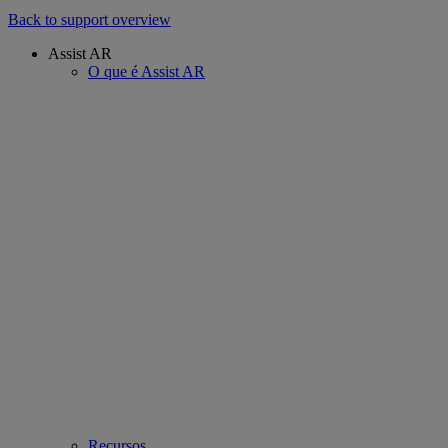
Back to support overview
Assist AR
O que é Assist AR
Recursos