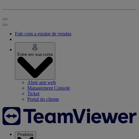
Fale com a equipe de vendas
Entre em sua conta
Abrir app web
Management Console
Ticket
Portal do cliente
Produtos