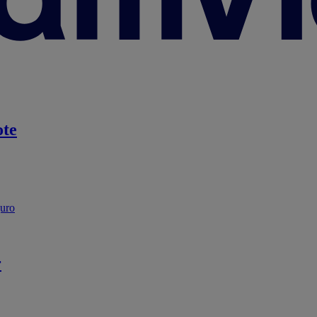
te
guro
r