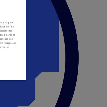
ositivo para
clicar em “Eu
ocessamento
os a partir do
samento dos
 em relação aos
 próprias