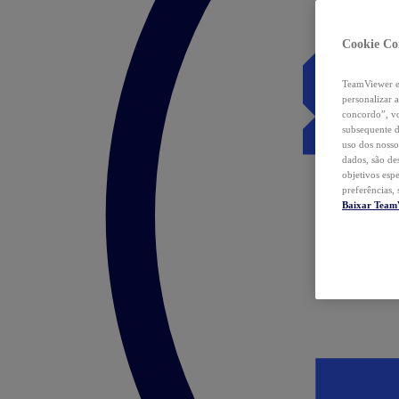
Cookie Co
TeamViewer e 
personalizar 
concordo”, vo
subsequente d
uso dos nosso
dados, são de
objetivos esp
preferências,
Baixar Team