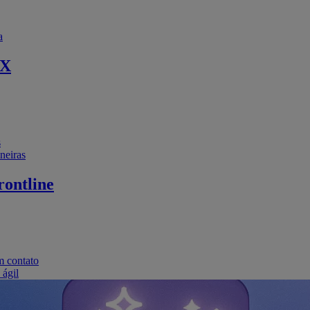
a
EX
s
neiras
ontline
m contato
 ágil