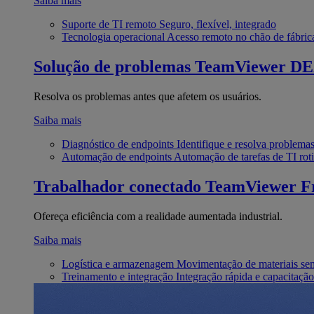
Saiba mais
Suporte de TI remoto
Seguro, flexível, integrado
Tecnologia operacional
Acesso remoto no chão de fábric
Solução de problemas
TeamViewer D
Resolva os problemas antes que afetem os usuários.
Saiba mais
Diagnóstico de endpoints
Identifique e resolva problema
Automação de endpoints
Automação de tarefas de TI roti
Trabalhador conectado
TeamViewer Fr
Ofereça eficiência com a realidade aumentada industrial.
Saiba mais
Logística e armazenagem
Movimentação de materiais se
Treinamento e integração
Integração rápida e capacitação