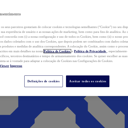
nsentimento
os seus parceiros gostariam de colocar cookies e tecnologias semelhantes (“Cookie”) no seu disp
a sua experiência de usuário e as nossas ações de marketing, bem como para fins de analítica. Ao 
cê concorda com (i) a nossa configuração e uso de todos os Cookies, bem como (ii) o nosso pr
os dados coletados com o uso dos Cookies, que depois podem ser combinados com dados coletad
s produtos e medidas de analítica correspondentes. A colocação do Cookie, assim como o proces
scritos em mais detalhes na nossa
Política de Cookies
e
Política de Privacidade
, especialmente
ecíficos, terceiros destinatários e tempo de armazenamento dos cookies. Se quiser escolher as suas
 sinta-se à vontade para adaptar a colocação de Cookies nas Configurações de Cookies.
Viewer
Impresso
Definições de cookies
Aceitar todos os cookies