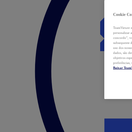
Cookie Co
TeamViewer e 
personalizar 
concordo”, vo
subsequente d
uso dos nosso
dados, são de
objetivos esp
preferências,
Baixar Team