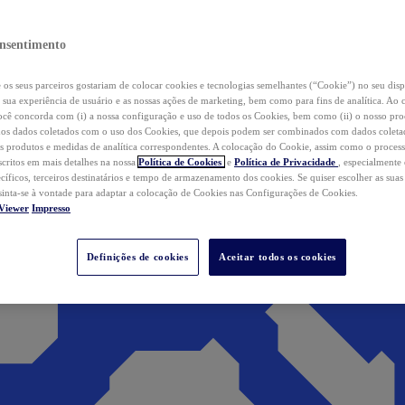
nsentimento
os seus parceiros gostariam de colocar cookies e tecnologias semelhantes (“Cookie”) no seu disp
a sua experiência de usuário e as nossas ações de marketing, bem como para fins de analítica. Ao 
cê concorda com (i) a nossa configuração e uso de todos os Cookies, bem como (ii) o nosso pr
os dados coletados com o uso dos Cookies, que depois podem ser combinados com dados coletad
s produtos e medidas de analítica correspondentes. A colocação do Cookie, assim como o proces
scritos em mais detalhes na nossa
Política de Cookies
e
Política de Privacidade
, especialmente
ecíficos, terceiros destinatários e tempo de armazenamento dos cookies. Se quiser escolher as suas
 sinta-se à vontade para adaptar a colocação de Cookies nas Configurações de Cookies.
Viewer
Impresso
Definições de cookies
Aceitar todos os cookies