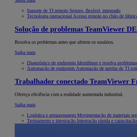
Saiba mais
Suporte de TI remoto
Seguro, flexível, integrado
Tecnologia operacional
Acesso remoto no chão de fábric
Solução de problemas
TeamViewer D
Resolva os problemas antes que afetem os usuários.
Saiba mais
Diagnóstico de endpoints
Identifique e resolva problema
Automação de endpoints
Automação de tarefas de TI roti
Trabalhador conectado
TeamViewer Fr
Ofereça eficiência com a realidade aumentada industrial.
Saiba mais
Logística e armazenagem
Movimentação de materiais se
Treinamento e integração
Integração rápida e capacitação