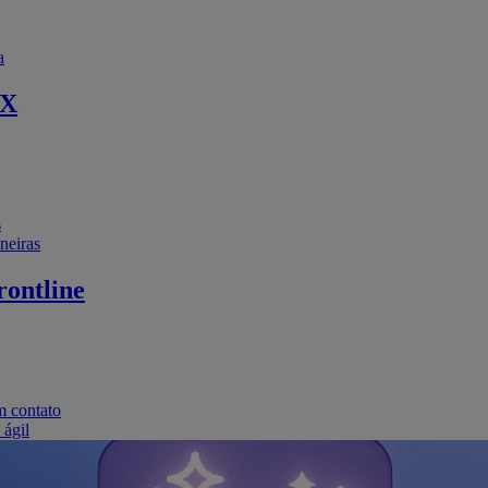
a
EX
s
neiras
ontline
m contato
 ágil