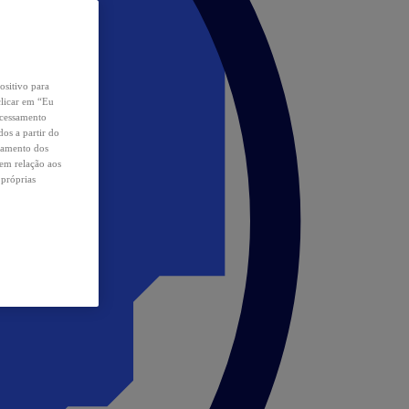
ositivo para
clicar em “Eu
ocessamento
os a partir do
samento dos
 em relação aos
 próprias