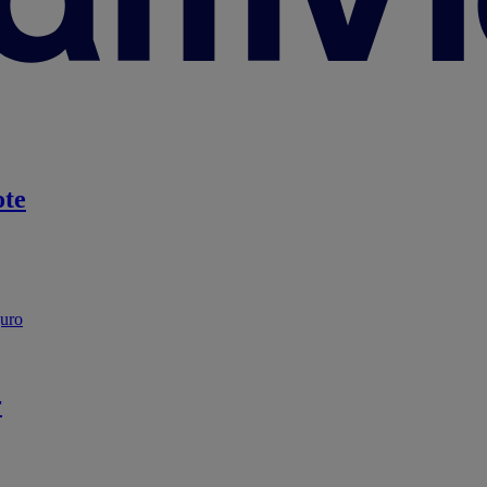
te
guro
r