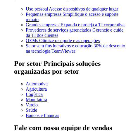
Uso pessoal
Acesse dispositivos de qualquer lugar
Pequenas empresas
Simplifique o acesso e suporte
remoto
Grandes empresas
Expanda e proteja a TI corporativa
Provedores de serviços gerenciados
Gerencie e cuide
da TI dos clientes
OEMs
Otimize o suporte e as operações
Setor sem fins lucrativos e educação
30% de desconto
na tecnologia TeamViewer
Por setor
Principais soluções
organizadas por setor
Automotiva
Agricultura
Logística
Manufatura
Varejo
Saúde
Bancos e finanças
Fale com nossa equipe de vendas