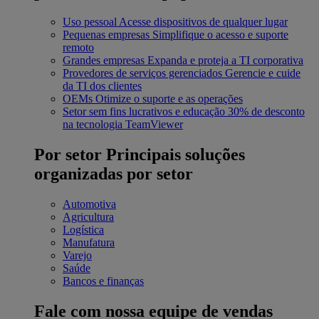
Uso pessoal
Acesse dispositivos de qualquer lugar
Pequenas empresas
Simplifique o acesso e suporte
remoto
Grandes empresas
Expanda e proteja a TI corporativa
Provedores de serviços gerenciados
Gerencie e cuide
da TI dos clientes
OEMs
Otimize o suporte e as operações
Setor sem fins lucrativos e educação
30% de desconto
na tecnologia TeamViewer
Por setor
Principais soluções
organizadas por setor
Automotiva
Agricultura
Logística
Manufatura
Varejo
Saúde
Bancos e finanças
Fale com nossa equipe de vendas