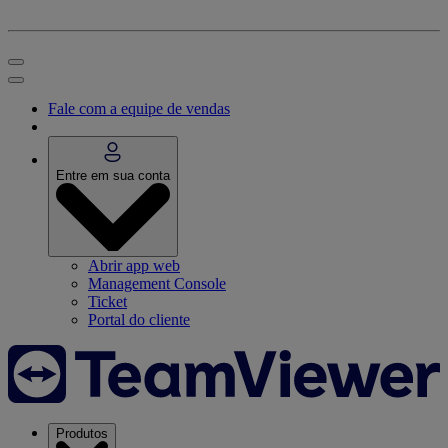
Fale com a equipe de vendas
Entre em sua conta
Abrir app web
Management Console
Ticket
Portal do cliente
Produtos