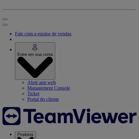
Fale com a equipe de vendas
Entre em sua conta
Abrir app web
Management Console
Ticket
Portal do cliente
Produtos