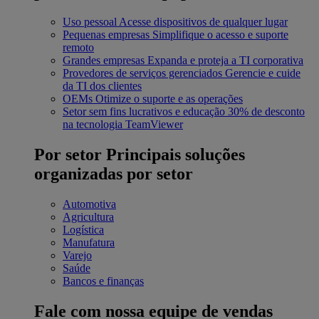
Uso pessoal
Acesse dispositivos de qualquer lugar
Pequenas empresas
Simplifique o acesso e suporte
remoto
Grandes empresas
Expanda e proteja a TI corporativa
Provedores de serviços gerenciados
Gerencie e cuide
da TI dos clientes
OEMs
Otimize o suporte e as operações
Setor sem fins lucrativos e educação
30% de desconto
na tecnologia TeamViewer
Por setor
Principais soluções
organizadas por setor
Automotiva
Agricultura
Logística
Manufatura
Varejo
Saúde
Bancos e finanças
Fale com nossa equipe de vendas