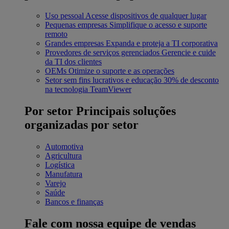
Uso pessoal
Acesse dispositivos de qualquer lugar
Pequenas empresas
Simplifique o acesso e suporte
remoto
Grandes empresas
Expanda e proteja a TI corporativa
Provedores de serviços gerenciados
Gerencie e cuide
da TI dos clientes
OEMs
Otimize o suporte e as operações
Setor sem fins lucrativos e educação
30% de desconto
na tecnologia TeamViewer
Por setor
Principais soluções
organizadas por setor
Automotiva
Agricultura
Logística
Manufatura
Varejo
Saúde
Bancos e finanças
Fale com nossa equipe de vendas