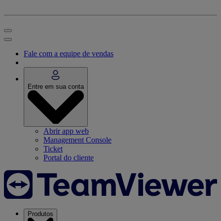
Fale com a equipe de vendas
Entre em sua conta
Abrir app web
Management Console
Ticket
Portal do cliente
Produtos