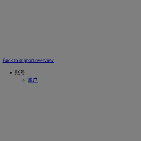
Back to support overview
账号
账户