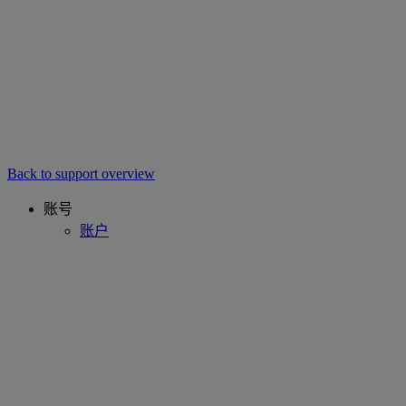
Back to support overview
账号
账户