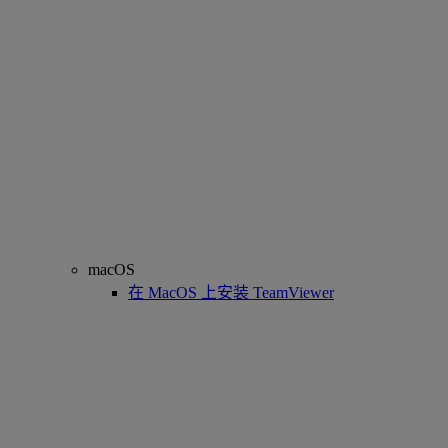
macOS
在 MacOS 上安装 TeamViewer