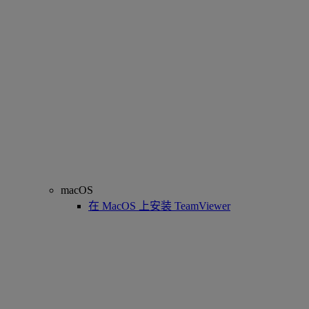
macOS
在 MacOS 上安装 TeamViewer