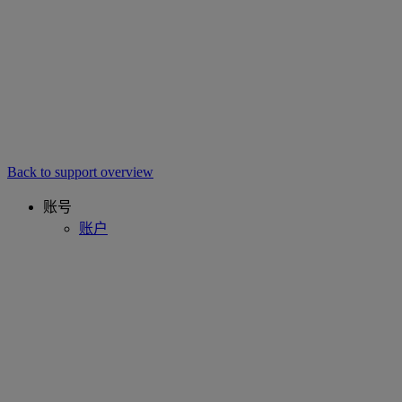
Back to support overview
账号
账户