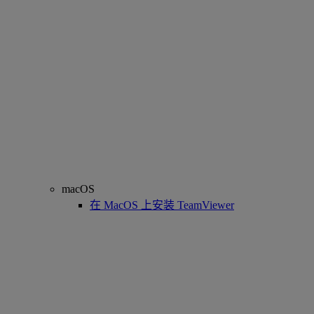
macOS
在 MacOS 上安装 TeamViewer