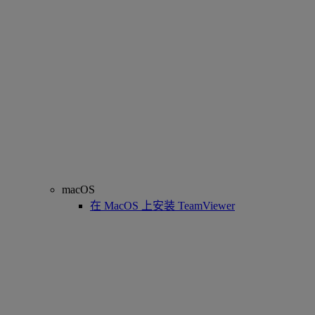
macOS
在 MacOS 上安装 TeamViewer