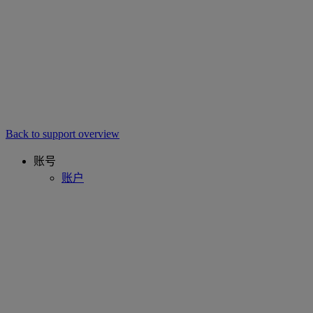
Back to support overview
账号
账户