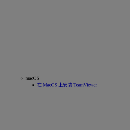
macOS
在 MacOS 上安装 TeamViewer