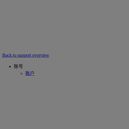
Back to support overview
账号
账户