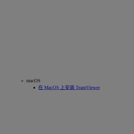
macOS
在 MacOS 上安装 TeamViewer