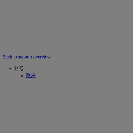
Back to support overview
账号
账户