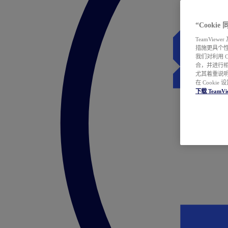
“Cooki
TeamVie
措施更具个
我们对利用 
合，并进行
尤其着重说明
在 Cookie
下载 TeamVi