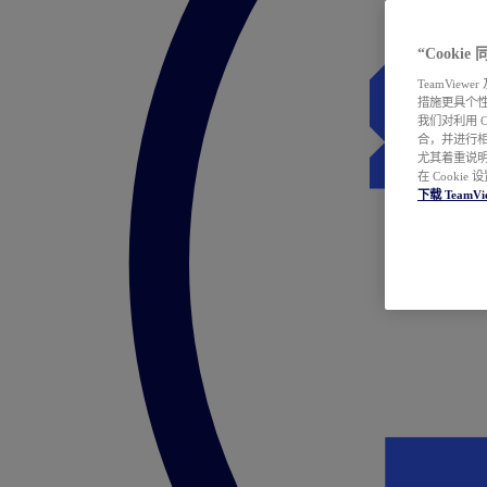
“Cooki
TeamVie
措施更具个
我们对利用 
合，并进行
尤其着重说明
在 Cookie
下载 TeamVi