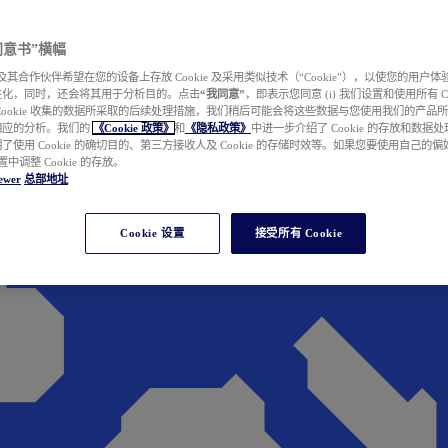
e 同意书”横幅
wer 及其合作伙伴希望在您的设备上存放 Cookie 及采用类似技术（“Cookie”），以使您的用
性化，同时，还会将其用于分析目的。点击
“我同意”
，即表示您同意 (i) 我们设置和使用所有 Cook
Cookie 收集的数据所采取的后续处理措施，我们稍后可能会将这些数据与您使用我们的产品
相应的分析。我们的
《Cookie 政策》
和
《隐私政策》
中进一步介绍了 Cookie 的存放和数据
了使用 Cookie 的确切目的、第三方接收人及 Cookie 的存储时效等。如果您要使用自己的
 设置中调整 Cookie 的存放。
ewer
总部地址
Cookie 设置
接受所有 Cookie