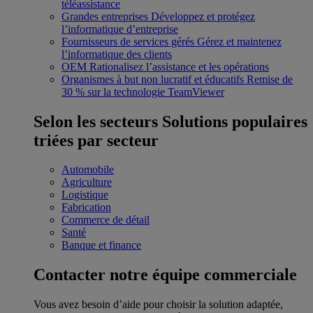
téléassistance
Grandes entreprises
Développez et protégez
l’informatique d’entreprise
Fournisseurs de services gérés
Gérez et maintenez
l’informatique des clients
OEM
Rationalisez l’assistance et les opérations
Organismes à but non lucratif et éducatifs
Remise de
30 % sur la technologie TeamViewer
Selon les secteurs
Solutions populaires
triées par secteur
Automobile
Agriculture
Logistique
Fabrication
Commerce de détail
Santé
Banque et finance
Contacter notre équipe commerciale
Vous avez besoin d’aide pour choisir la solution adaptée,