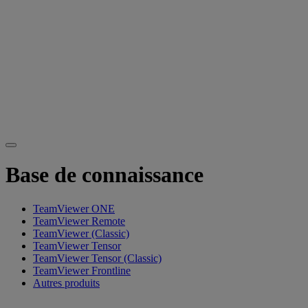
Base de connaissance
TeamViewer ONE
TeamViewer Remote
TeamViewer (Classic)
TeamViewer Tensor
TeamViewer Tensor (Classic)
TeamViewer Frontline
Autres produits