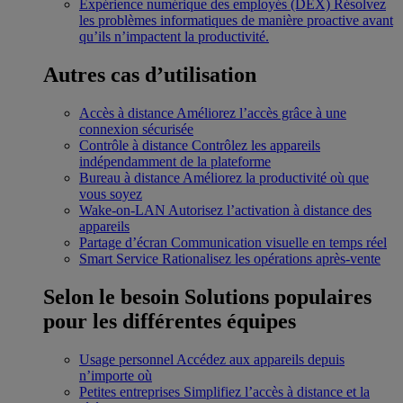
Expérience numérique des employés (DEX)
Résolvez
les problèmes informatiques de manière proactive avant
qu’ils n’impactent la productivité.
Autres cas d’utilisation
Accès à distance
Améliorez l’accès grâce à une
connexion sécurisée
Contrôle à distance
Contrôlez les appareils
indépendamment de la plateforme
Bureau à distance
Améliorez la productivité où que
vous soyez
Wake-on-LAN
Autorisez l’activation à distance des
appareils
Partage d’écran
Communication visuelle en temps réel
Smart Service
Rationalisez les opérations après-vente
Selon le besoin
Solutions populaires
pour les différentes équipes
Usage personnel
Accédez aux appareils depuis
n’importe où
Petites entreprises
Simplifiez l’accès à distance et la