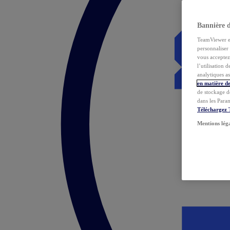
Bannière 
TeamViewer et 
personnaliser 
vous acceptez 
l’utilisation 
analytiques as
en matière de
de stockage d
dans les Para
Téléchargez
Mentions lég