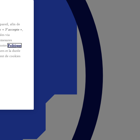
pareil, afin de
ur
« J’accepte »
,
ées via
s mesures
 notre
Politique
iers et la durée
ent de cookies