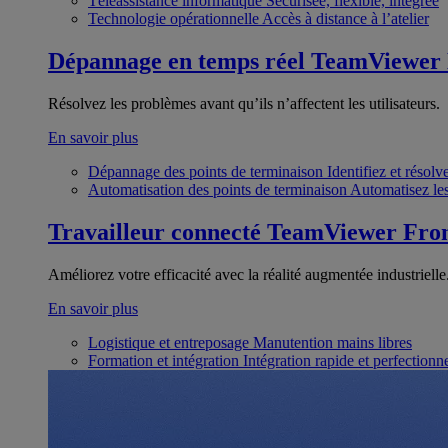
Téléassistance informatique
Sécurisée, flexible, intégrée
Technologie opérationnelle
Accès à distance à l’atelier
Dépannage en temps réel
TeamViewer
Résolvez les problèmes avant qu’ils n’affectent les utilisateurs.
En savoir plus
Dépannage des points de terminaison
Identifiez et résol
Automatisation des points de terminaison
Automatisez les
Travailleur connecté
TeamViewer Fron
Améliorez votre efficacité avec la réalité augmentée industrielle
En savoir plus
Logistique et entreposage
Manutention mains libres
Formation et intégration
Intégration rapide et perfection