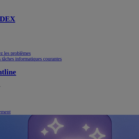
 DEX
vez les problèmes
 tâches informatiques courantes
tline
.
nement