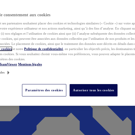
de consentement aux cookies
ses partenaires souhaitent placer des cookies et technologies similaires (« Cookie ») sur votre ap
votre expérience utilisateur et nos actions marketing, ainsi qu’à des fins d’analyse. En cliquant s
(i) nos réglages et l’utilisation de cookies ainsi que (ii) l’analyse subséquente des données collect
de cookies, qui peuvent être associées aux données collectées par l’utilisation de nos produits et le
sociées. Le placement de cookies, ainsi que le traitement des données sont décrits en détails dans
 cookies
et notre
Politique de confidentialité
, en particulier les objectifs précis, les destinataires t
es cookies. Si vous souhaitez choisir vous-même vos préférences, vous pouvez adapter le placem
mètres des cookies.
 TeamViewer
Mentions légales
ales
Paramètres des cookies
Autoriser tous les cookies