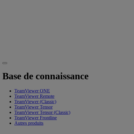
Base de connaissance
TeamViewer ONE
TeamViewer Remote
TeamViewer (Classic)
TeamViewer Tensor
TeamViewer Tensor (Classic)
TeamViewer Frontline
Autres produits