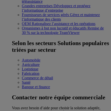
téléassistance
Grandes entreprises
Développez et protégez
l’informatique d’entreprise
Fournisseurs de services gérés
Gérez et maintenez
l’informatique des clients
OEM
Rationalisez l’assistance et les opérations
Organismes à but non lucratif et éducatifs
Remise de
30 % sur la technologie TeamViewer
Selon les secteurs
Solutions populaires
triées par secteur
Automobile
Agriculture
Logistique
Fabrication
Commerce de détail
Santé
Banque et finance
Contacter notre équipe commerciale
Vous avez besoin d’aide pour choisir la solution adaptée,