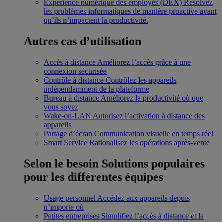
Expérience numérique des employés (DEX)
Résolvez
les problèmes informatiques de manière proactive avant
qu’ils n’impactent la productivité.
Autres cas d’utilisation
Accès à distance
Améliorez l’accès grâce à une
connexion sécurisée
Contrôle à distance
Contrôlez les appareils
indépendamment de la plateforme
Bureau à distance
Améliorez la productivité où que
vous soyez
Wake-on-LAN
Autorisez l’activation à distance des
appareils
Partage d’écran
Communication visuelle en temps réel
Smart Service
Rationalisez les opérations après-vente
Selon le besoin
Solutions populaires
pour les différentes équipes
Usage personnel
Accédez aux appareils depuis
n’importe où
Petites entreprises
Simplifiez l’accès à distance et la