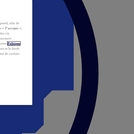
pareil, afin de
ur
« J’accepte »
,
ées via
s mesures
 notre
Politique
iers et la durée
ent de cookies