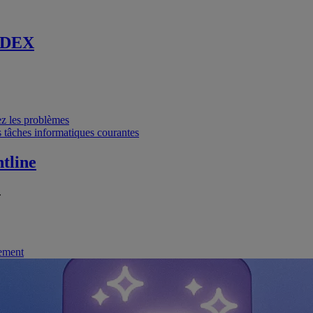
 DEX
vez les problèmes
 tâches informatiques courantes
tline
.
nement