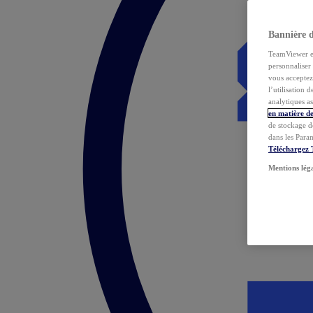
Bannière 
TeamViewer et 
personnaliser 
vous acceptez 
l’utilisation 
analytiques as
en matière de
de stockage d
dans les Para
Téléchargez
Mentions lég