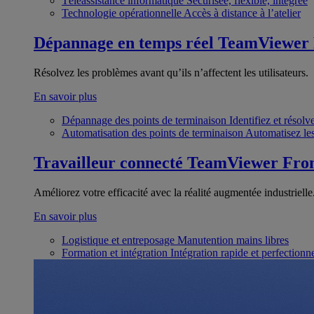
Téléassistance informatique
Sécurisée, flexible, intégrée
Technologie opérationnelle
Accès à distance à l’atelier
Dépannage en temps réel
TeamViewer
Résolvez les problèmes avant qu’ils n’affectent les utilisateurs.
En savoir plus
Dépannage des points de terminaison
Identifiez et résol
Automatisation des points de terminaison
Automatisez les
Travailleur connecté
TeamViewer Fron
Améliorez votre efficacité avec la réalité augmentée industrielle
En savoir plus
Logistique et entreposage
Manutention mains libres
Formation et intégration
Intégration rapide et perfection