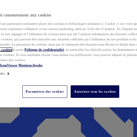
de consentement aux cookies
ses partenaires souhaitent placer des cookies et technologies similaires (« Cookie ») sur votre ap
votre expérience utilisateur et nos actions marketing, ainsi qu’à des fins d’analyse. En cliquant s
(i) nos réglages et l’utilisation de cookies ainsi que (ii) l’analyse subséquente des données collect
de cookies, qui peuvent être associées aux données collectées par l’utilisation de nos produits et le
sociées. Le placement de cookies, ainsi que le traitement des données sont décrits en détails dans
 cookies
et notre
Politique de confidentialité
, en particulier les objectifs précis, les destinataires t
es cookies. Si vous souhaitez choisir vous-même vos préférences, vous pouvez adapter le placem
mètres des cookies.
 TeamViewer
Mentions légales
ales
Paramètres des cookies
Autoriser tous les cookies