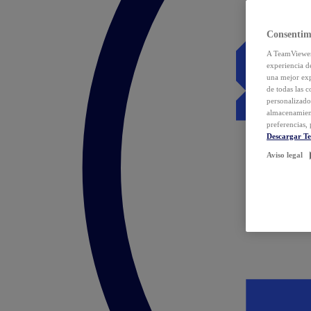
Consentim
A TeamViewer 
experiencia d
una mejor exp
de todas las 
personalizado
almacenamien
preferencias, 
Descargar T
Aviso legal