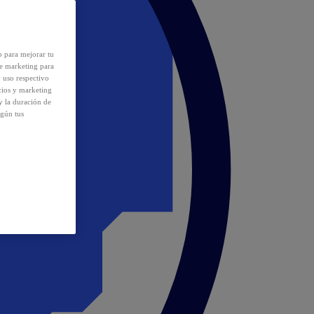
o para mejorar tu
de marketing para
y uso respectivo
cios y marketing
y la duración de
egún tus