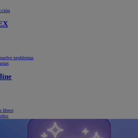
cción
EX
resuelve problemas
arias
line
 libres
giles