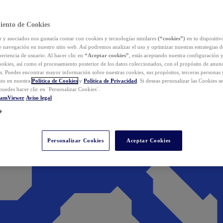
iento de Cookies
y asociados nos gustaría contar con cookies y tecnologías similares
(“cookies”)
en tu dispositiv
e navegación en nuestro sitio web. Así podremos analizar el uso y optimizar nuestras estrategias 
eriencia de usuario. Al hacer clic en
“Aceptar cookies”
, estás aceptando nuestra configuración 
cookies, así como el procesamiento posterior de los datos coleccionados, con el propósito de anun
s. Puedes encontrar mayor información sobre nuestras cookies, sus propósitos, terceras personas 
to en nuestra
Política de Cookies
y
Política de Privacidad
. Si deseas personalizar las Cookies s
puedes hacer clic en ¨Personalizar Cookies¨.
eamViewer
Aviso legal
Personalizar Cookies
Aceptar Cookies