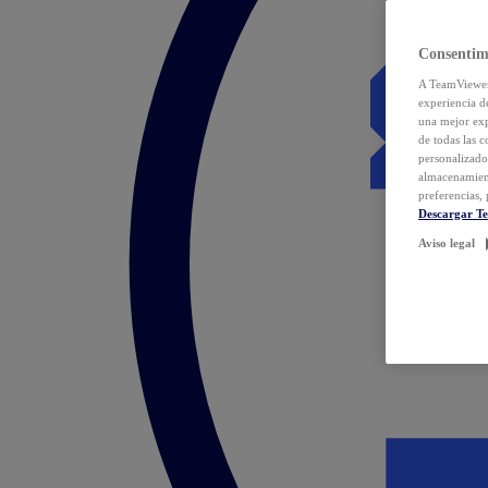
Consentim
A TeamViewer 
experiencia d
una mejor exp
de todas las 
personalizado
almacenamien
preferencias, 
Descargar T
Aviso legal