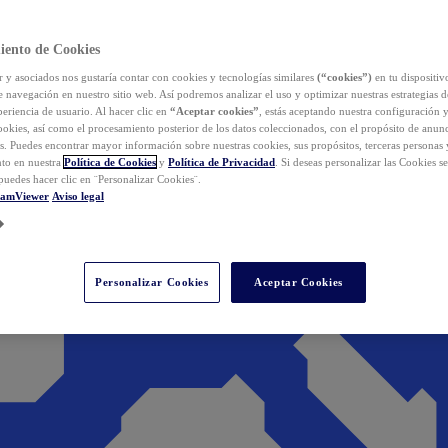
iento de Cookies
y asociados nos gustaría contar con cookies y tecnologías similares
(“cookies”)
en tu dispositiv
e navegación en nuestro sitio web. Así podremos analizar el uso y optimizar nuestras estrategias 
eriencia de usuario. Al hacer clic en
“Aceptar cookies”
, estás aceptando nuestra configuración 
cookies, así como el procesamiento posterior de los datos coleccionados, con el propósito de anun
s. Puedes encontrar mayor información sobre nuestras cookies, sus propósitos, terceras personas 
to en nuestra
Política de Cookies
y
Política de Privacidad
. Si deseas personalizar las Cookies s
puedes hacer clic en ¨Personalizar Cookies¨.
eamViewer
Aviso legal
Personalizar Cookies
Aceptar Cookies