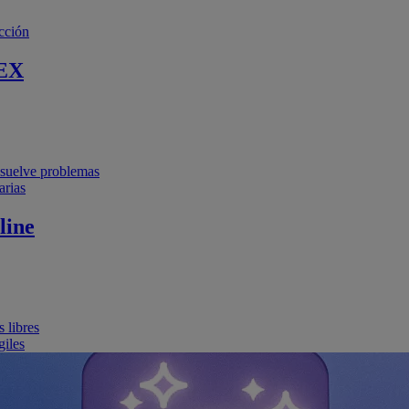
cción
EX
resuelve problemas
arias
line
 libres
giles