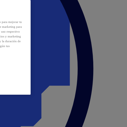
o para mejorar tu
de marketing para
y uso respectivo
cios y marketing
y la duración de
egún tus