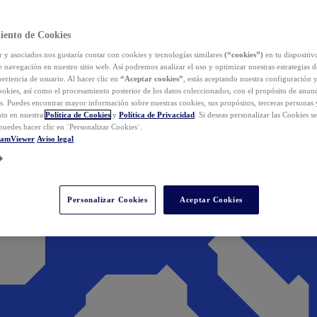
iento de Cookies
y asociados nos gustaría contar con cookies y tecnologías similares
(“cookies”)
en tu dispositiv
e navegación en nuestro sitio web. Así podremos analizar el uso y optimizar nuestras estrategias 
eriencia de usuario. Al hacer clic en
“Aceptar cookies”
, estás aceptando nuestra configuración 
cookies, así como el procesamiento posterior de los datos coleccionados, con el propósito de anun
s. Puedes encontrar mayor información sobre nuestras cookies, sus propósitos, terceras personas 
to en nuestra
Política de Cookies
y
Política de Privacidad
. Si deseas personalizar las Cookies s
puedes hacer clic en ¨Personalizar Cookies¨.
eamViewer
Aviso legal
Personalizar Cookies
Aceptar Cookies