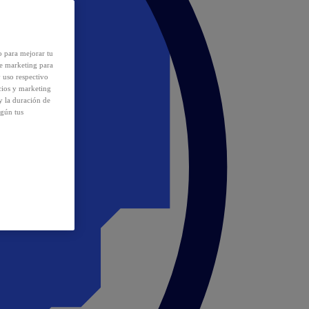
o para mejorar tu
de marketing para
y uso respectivo
cios y marketing
y la duración de
egún tus