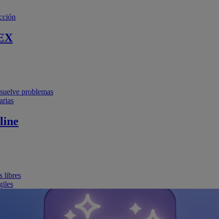
cción
EX
resuelve problemas
arias
line
 libres
giles