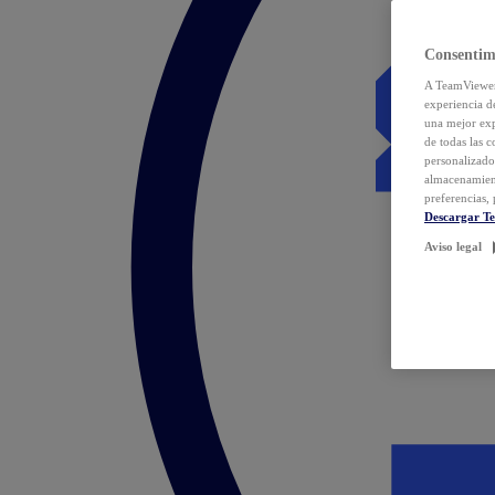
Consentim
A TeamViewer 
experiencia d
una mejor exp
de todas las 
personalizado
almacenamien
preferencias, 
Descargar T
Aviso legal