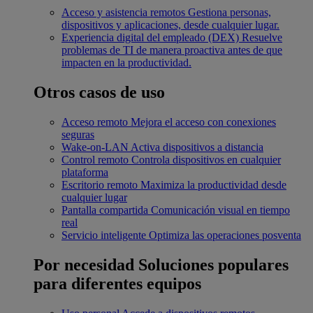
Acceso y asistencia remotos
Gestiona personas,
dispositivos y aplicaciones, desde cualquier lugar.
Experiencia digital del empleado (DEX)
Resuelve
problemas de TI de manera proactiva antes de que
impacten en la productividad.
Otros casos de uso
Acceso remoto
Mejora el acceso con conexiones
seguras
Wake-on-LAN
Activa dispositivos a distancia
Control remoto
Controla dispositivos en cualquier
plataforma
Escritorio remoto
Maximiza la productividad desde
cualquier lugar
Pantalla compartida
Comunicación visual en tiempo
real
Servicio inteligente
Optimiza las operaciones posventa
Por necesidad
Soluciones populares
para diferentes equipos