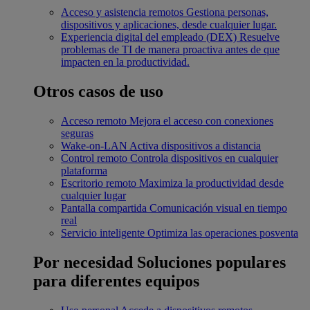
Acceso y asistencia remotos
Gestiona personas,
dispositivos y aplicaciones, desde cualquier lugar.
Experiencia digital del empleado (DEX)
Resuelve
problemas de TI de manera proactiva antes de que
impacten en la productividad.
Otros casos de uso
Acceso remoto
Mejora el acceso con conexiones
seguras
Wake-on-LAN
Activa dispositivos a distancia
Control remoto
Controla dispositivos en cualquier
plataforma
Escritorio remoto
Maximiza la productividad desde
cualquier lugar
Pantalla compartida
Comunicación visual en tiempo
real
Servicio inteligente
Optimiza las operaciones posventa
Por necesidad
Soluciones populares
para diferentes equipos