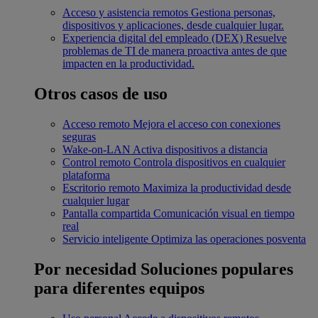
Acceso y asistencia remotos
Gestiona personas,
dispositivos y aplicaciones, desde cualquier lugar.
Experiencia digital del empleado (DEX)
Resuelve
problemas de TI de manera proactiva antes de que
impacten en la productividad.
Otros casos de uso
Acceso remoto
Mejora el acceso con conexiones
seguras
Wake-on-LAN
Activa dispositivos a distancia
Control remoto
Controla dispositivos en cualquier
plataforma
Escritorio remoto
Maximiza la productividad desde
cualquier lugar
Pantalla compartida
Comunicación visual en tiempo
real
Servicio inteligente
Optimiza las operaciones posventa
Por necesidad
Soluciones populares
para diferentes equipos