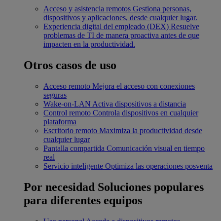
Acceso y asistencia remotos
Gestiona personas,
dispositivos y aplicaciones, desde cualquier lugar.
Experiencia digital del empleado (DEX)
Resuelve
problemas de TI de manera proactiva antes de que
impacten en la productividad.
Otros casos de uso
Acceso remoto
Mejora el acceso con conexiones
seguras
Wake-on-LAN
Activa dispositivos a distancia
Control remoto
Controla dispositivos en cualquier
plataforma
Escritorio remoto
Maximiza la productividad desde
cualquier lugar
Pantalla compartida
Comunicación visual en tiempo
real
Servicio inteligente
Optimiza las operaciones posventa
Por necesidad
Soluciones populares
para diferentes equipos