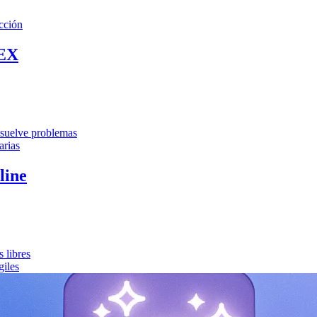
cción
EX
resuelve problemas
arias
line
 libres
giles