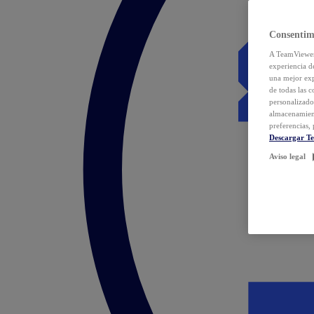
Consentim
A TeamViewer 
experiencia d
una mejor exp
de todas las 
personalizado
almacenamien
preferencias, 
Descargar T
Aviso legal