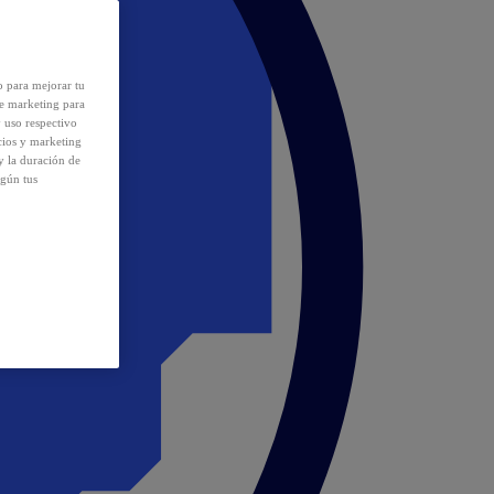
o para mejorar tu
de marketing para
y uso respectivo
cios y marketing
y la duración de
egún tus