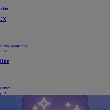
cción
EX
resuelve problemas
arias
line
 libres
giles