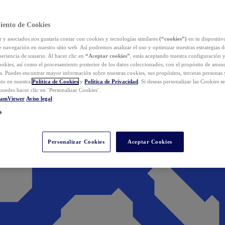
iento de Cookies
y asociados nos gustaría contar con cookies y tecnologías similares
(“cookies”)
en tu dispositiv
e navegación en nuestro sitio web. Así podremos analizar el uso y optimizar nuestras estrategias 
eriencia de usuario. Al hacer clic en
“Aceptar cookies”
, estás aceptando nuestra configuración 
cookies, así como el procesamiento posterior de los datos coleccionados, con el propósito de anun
s. Puedes encontrar mayor información sobre nuestras cookies, sus propósitos, terceras personas 
to en nuestra
Política de Cookies
y
Política de Privacidad
. Si deseas personalizar las Cookies s
puedes hacer clic en ¨Personalizar Cookies¨.
eamViewer
Aviso legal
Personalizar Cookies
Aceptar Cookies