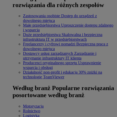
rozwiązania dla różnych zespołów
Zastosowania osobiste
Dostęp do urządzeń z
dowolnego miejsca
Małe przedsiębiorstwa
Uproszczenie dostępu zdalnego
i wsparcia
Duże przedsiębiorstwa
Skalowalna i bezpieczna
infrastruktura IT w przedsiębiorstwach
Freelancerzy i cyfrowi nomadzi
Bezpieczna praca z
dowolnego miejsca
Dostawcy usług zarządzanych
Zarządzanie i
utrzymanie infrastruktury IT klienta
Producenci oryginalnego sprzętu
Usprawnienie
wsparcia i obsługi
Działalność non-profit i edukacja
30% zniżki na
technologię TeamViewer
Według branż
Popularne rozwiązania
posortowane według branż
Motoryzacja
Rolnictwo
Logistyka