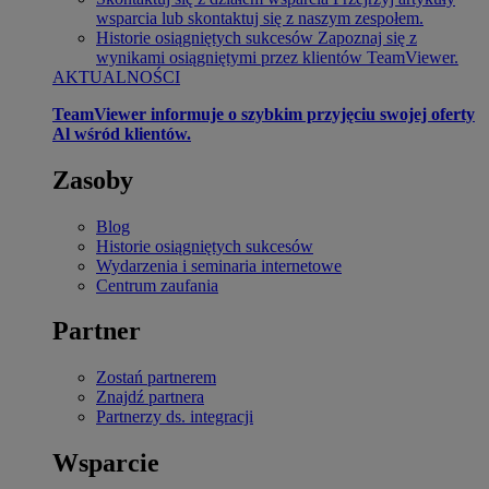
wsparcia lub skontaktuj się z naszym zespołem.
Historie osiągniętych sukcesów
Zapoznaj się z
wynikami osiągniętymi przez klientów TeamViewer.
AKTUALNOŚCI
TeamViewer informuje o szybkim przyjęciu swojej oferty
Al wśród klientów.
Zasoby
Blog
Historie osiągniętych sukcesów
Wydarzenia i seminaria internetowe
Centrum zaufania
Partner
Zostań partnerem
Znajdź partnera
Partnerzy ds. integracji
Wsparcie