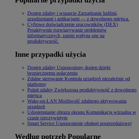
Dostęp zdalny i wsparcie
Zarządzanie ludźmi,
urządzeniami i aplikacjami — z dowolnego miejsca.
Cyfrowe doświadczenie pracowników (DEX)
Proaktywnie rozwiązywanie problemów
informatycznych, zanim wpłyną one na
produktywność.
Inne przypadki użycia
Dostęp zdalny
Usprawniony dostęp dzięki
bezpiecznemu połączeniu
Zdalne sterowanie
Kontrola urządzeń niezależnie od
platformy
Pulpit zdalny
Zwiększona produktywność z dowolnego
miejsca
Wake-on-LAN
Możliwość zdalnego aktywowania
urządzeń
Udostępnianie obrazu ekranu
Komunikacja wizualna w
czasie rzeczywistym
Smart Service
Usprawnienie obsługi posprzedażowej
Według potrzeb
Popularne