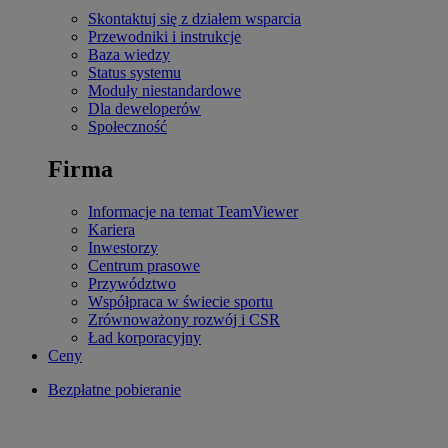
Skontaktuj się z działem wsparcia
Przewodniki i instrukcje
Baza wiedzy
Status systemu
Moduły niestandardowe
Dla deweloperów
Społeczność
Firma
Informacje na temat TeamViewer
Kariera
Inwestorzy
Centrum prasowe
Przywództwo
Współpraca w świecie sportu
Zrównoważony rozwój i CSR
Ład korporacyjny
Ceny
Bezpłatne pobieranie