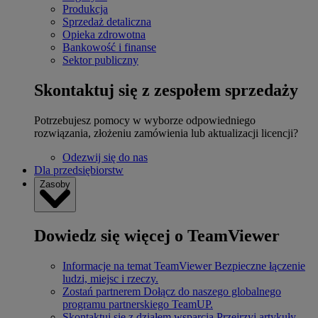
Produkcja
Sprzedaż detaliczna
Opieka zdrowotna
Bankowość i finanse
Sektor publiczny
Skontaktuj się z zespołem sprzedaży
Potrzebujesz pomocy w wyborze odpowiedniego
rozwiązania, złożeniu zamówienia lub aktualizacji licencji?
Odezwij się do nas
Dla przedsiębiorstw
Zasoby
Dowiedz się więcej o TeamViewer
Informacje na temat TeamViewer
Bezpieczne łączenie
ludzi, miejsc i rzeczy.
Zostań partnerem
Dołącz do naszego globalnego
programu partnerskiego TeamUP.
Skontaktuj się z działem wsparcia
Przejrzyj artykuły