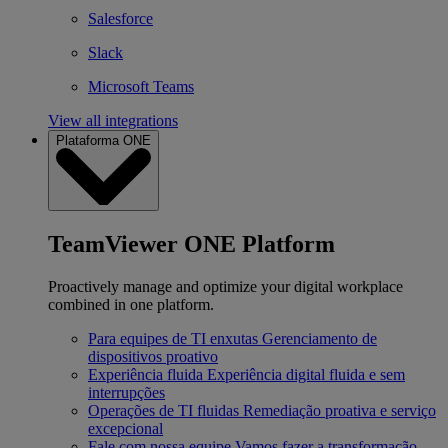
Salesforce
Slack
Microsoft Teams
View all integrations
Plataforma ONE
TeamViewer ONE Platform
Proactively manage and optimize your digital workplace
combined in one platform.
Para equipes de TI enxutas
Gerenciamento de
dispositivos proativo
Experiência fluida
Experiência digital fluida e sem
interrupções
Operações de TI fluidas
Remediação proativa e serviço
excepcional
Fale com nossa equipe
Vamos fazer a transformação