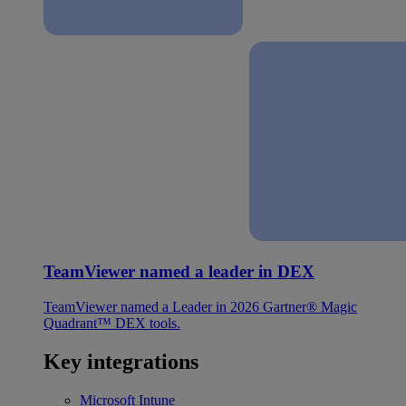
TeamViewer named a leader in DEX
TeamViewer named a Leader in 2026 Gartner® Magic
Quadrant™ DEX tools.
Key integrations
Microsoft Intune