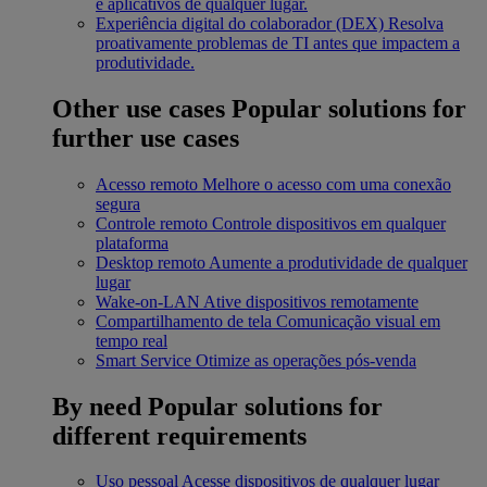
e aplicativos de qualquer lugar.
Experiência digital do colaborador (DEX)
Resolva
proativamente problemas de TI antes que impactem a
produtividade.
Other use cases
Popular solutions for
further use cases
Acesso remoto
Melhore o acesso com uma conexão
segura
Controle remoto
Controle dispositivos em qualquer
plataforma
Desktop remoto
Aumente a produtividade de qualquer
lugar
Wake-on-LAN
Ative dispositivos remotamente
Compartilhamento de tela
Comunicação visual em
tempo real
Smart Service
Otimize as operações pós-venda
By need
Popular solutions for
different requirements
Uso pessoal
Acesse dispositivos de qualquer lugar