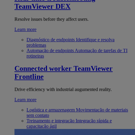
TeamViewer DEX
Resolve issues before they affect users.
Learn more
Diagnóstico de endpoints
Identifique e resolva
problemas
Automação de endpoints
Automação de tarefas de TI
rotineiras
Connected worker
TeamViewer
Frontline
Drive efficiency with industrial augumented reality.
Learn more
Logística e armazenagem
Movimentação de materiais
sem contato
Treinamento e integração
Integração rápida e
capacitação ágil