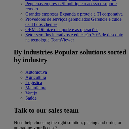
Pequenas empresas
Simplifique o acesso e suporte
remoto
Grandes empresas
Expanda e proteja a TI corporativa
Provedores de serviços gerenciados
Gerencie e cuide
da TI dos clientes
OEMs
Otimize o suporte e as operações
Setor sem fins lucrativos e educação
30% de desconto
na tecnologia TeamViewer
By industries
Popular solutions sorted
by industry
Automotiva
Agricultura
Logística
Manufatura
Varejo
Saúde
Talk to our sales team
Need help choosing the right solution, placing and order, or
upgrading your license?