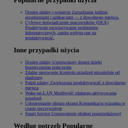
Dostęp zdalny i wsparcie
Zarządzanie ludźmi,
urządzeniami i aplikacjami — z dowolnego miejsca.
Cyfrowe doświadczenie pracowników (DEX)
Proaktywnie rozwiązywanie problemów
informatycznych, zanim wpłyną one na
produktywność.
Inne przypadki użycia
Dostęp zdalny
Usprawniony dostęp dzięki
bezpiecznemu połączeniu
Zdalne sterowanie
Kontrola urządzeń niezależnie od
platformy
Pulpit zdalny
Zwiększona produktywność z dowolnego
miejsca
Wake-on-LAN
Możliwość zdalnego aktywowania
urządzeń
Udostępnianie obrazu ekranu
Komunikacja wizualna w
czasie rzeczywistym
Smart Service
Usprawnienie obsługi posprzedażowej
Według potrzeb
Popularne