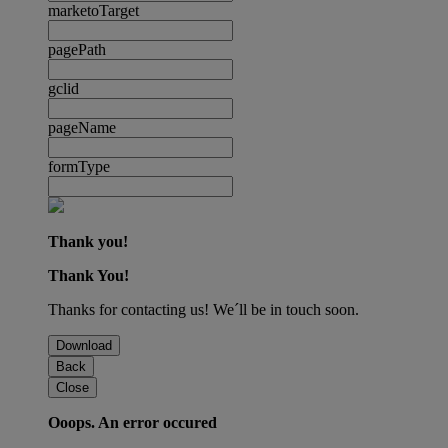
marketoTarget
pagePath
gclid
pageName
formType
Thank you!
Thank You!
Thanks for contacting us! We´ll be in touch soon.
Download
Back
Close
Ooops. An error occured