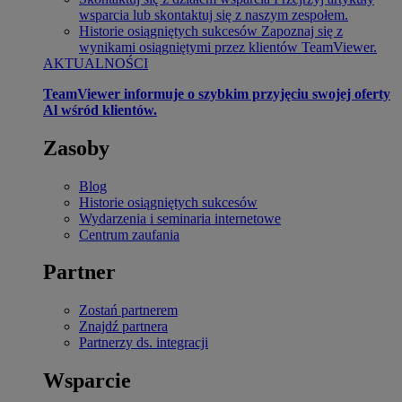
wsparcia lub skontaktuj się z naszym zespołem.
Historie osiągniętych sukcesów
Zapoznaj się z
wynikami osiągniętymi przez klientów TeamViewer.
AKTUALNOŚCI
TeamViewer informuje o szybkim przyjęciu swojej oferty
Al wśród klientów.
Zasoby
Blog
Historie osiągniętych sukcesów
Wydarzenia i seminaria internetowe
Centrum zaufania
Partner
Zostań partnerem
Znajdź partnera
Partnerzy ds. integracji
Wsparcie