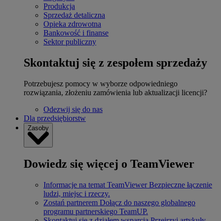
Produkcja
Sprzedaż detaliczna
Opieka zdrowotna
Bankowość i finanse
Sektor publiczny
Skontaktuj się z zespołem sprzedaży
Potrzebujesz pomocy w wyborze odpowiedniego
rozwiązania, złożeniu zamówienia lub aktualizacji licencji?
Odezwij się do nas
Dla przedsiębiorstw
Zasoby
Dowiedz się więcej o TeamViewer
Informacje na temat TeamViewer
Bezpieczne łączenie
ludzi, miejsc i rzeczy.
Zostań partnerem
Dołącz do naszego globalnego
programu partnerskiego TeamUP.
Skontaktuj się z działem wsparcia
Przejrzyj artykuły