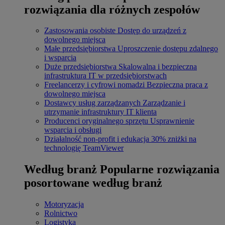
rozwiązania dla różnych zespołów
Zastosowania osobiste
Dostęp do urządzeń z
dowolnego miejsca
Małe przedsiębiorstwa
Uproszczenie dostępu zdalnego
i wsparcia
Duże przedsiębiorstwa
Skalowalna i bezpieczna
infrastruktura IT w przedsiębiorstwach
Freelancerzy i cyfrowi nomadzi
Bezpieczna praca z
dowolnego miejsca
Dostawcy usług zarządzanych
Zarządzanie i
utrzymanie infrastruktury IT klienta
Producenci oryginalnego sprzętu
Usprawnienie
wsparcia i obsługi
Działalność non-profit i edukacja
30% zniżki na
technologię TeamViewer
Według branż
Popularne rozwiązania
posortowane według branż
Motoryzacja
Rolnictwo
Logistyka