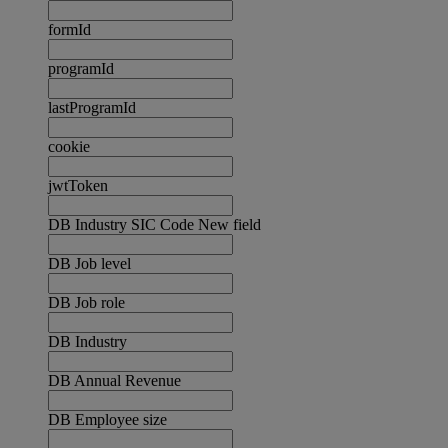
formId
programId
lastProgramId
cookie
jwtToken
DB Industry SIC Code New field
DB Job level
DB Job role
DB Industry
DB Annual Revenue
DB Employee size